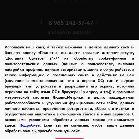
8 965 242-37-47
ЗАКАЗАТЬ ЗВОНОК
admin@buket24delivery.ru
Используя наш сайт, а также нажимая в центре данного cookie-
баннера кнопку «Принять», вы даете согласие интернет-ресурсу
"Доставка букетов 24/7" на обработку cookie-файлов и
ул. Красная Горка д. 36А,
пользовательских данных (данные о пользователе, включая
ТЦ «Южный»
настройки профиля, данные авторизации, данные об устройстве, а
также информацию о посещениях сайта и действиях на нем
(сведения о местоположении; тип и версия ОС; тип и версия
ПОЛИТИКА КОНФИДЕНЦИАЛЬНОСТИ
Браузера; тип устройства и разрешения его экрана; источник
перехода на сайт; язык ОС и Браузера; ip-адрес, и тд.)) с помощью
метрической системы Яндекс.Метрики. в целях поддержания
работоспособности и улучшения функциональности сайта, данных
2026 © "Доставка цветов в Пензе"
личного кабинета, проведения ретаргетинга, сбора статистики и
Публичная оферта
осуществления аналитики в отношении сайтов и иных сервисов. С
основными условиями обработки данных можно ознакомиться
Открыть ИП поможет ООО «Банк Точка»
здесь:
Подробнее
. Если вы не согласны, чтобы ваши данные
обрабатывались, просьба покинуть сайт.