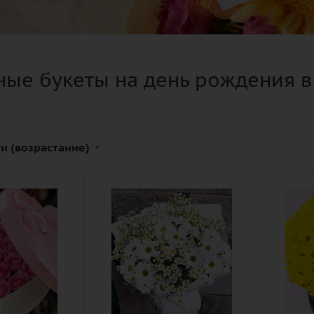
ые букеты на день рождения в
и (возрастание)
Цвет
Количе
белый
11
Описание
Цвет
танацетум
желт
(полевая
Описан
ромашка),
хриза
хризантема
бка
кустов