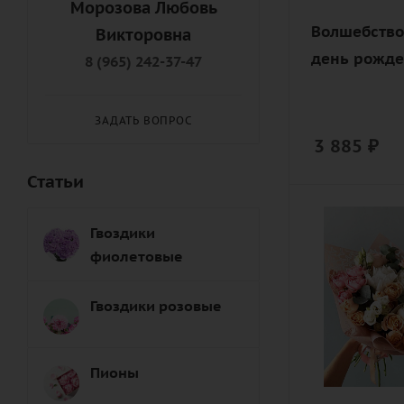
Морозова Любовь
роза, эусто
Волшебство 
Викторовна
(лизиантус),
день рожд
8 (965) 242-37-47
зелень, лент
дизайнерск
упаковка
ЗАДАТЬ ВОПРОС
3 885
₽
Статьи
Цвет
Гвоздики
разноцвет
фиолетовые
Описание
гвоздика
Гвоздики розовые
(диантус), р
пионовидна
эустома
Пионы
(лизиантус),
зелень, лент