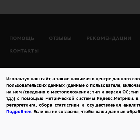
ПОМОЩЬ
ОТЗЫВЫ
РЕКОМЕНДАЦИИ
КОНТАКТЫ
Используя наш сайт, а также нажимая в центре данного coo
пользовательских данных (данные о пользователе, включа
на нем (сведения о местоположении; тип и версия ОС; тип 
тд.)) с помощью метрической системы Яндекс.Метрики. 
ретаргетинга, сбора статистики и осуществления анал
2026 © "Доставка цветов в Пензе"
Подробнее
. Если вы не согласны, чтобы ваши данные обра
Публичная оферта
Открыть ИП поможет ООО «Банк Точка»