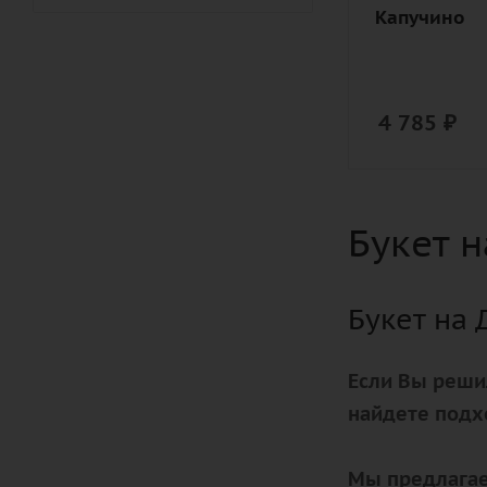
Капучино
дизайнерск
упаковка
4 785
₽
Букет 
Букет на 
Если Вы реши
найдете подх
Мы предлагае