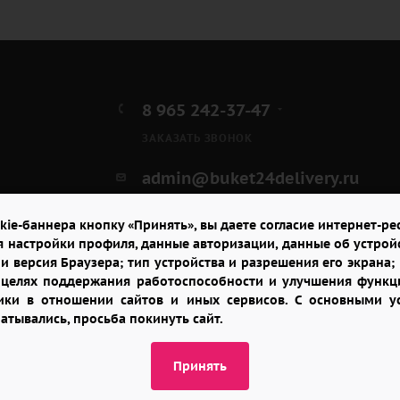
8 965 242-37-47
ЗАКАЗАТЬ ЗВОНОК
admin@buket24delivery.ru
ул. Красная Горка д. 36А,
kie-баннера кнопку «Принять», вы даете согласие интернет-рес
ТЦ «Южный»
я настройки профиля, данные авторизации, данные об устрой
и версия Браузера; тип устройства и разрешения его экрана; и
в целях поддержания работоспособности и улучшения функци
итики в отношении сайтов и иных сервисов. С основными 
батывались, просьба покинуть сайт.
Принять