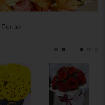
 Пензе
ство
Количество
11
Цвет
ый
алый,
бордовый,
ие
красный,
нтема
чайный
ая,