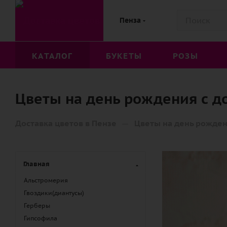
Пенза
КАТАЛОГ
БУКЕТЫ
РОЗЫ
Цветы на день рождения с д
—
Доставка цветов в Пензе
Цветы на день рожден
Главная
Альстромерия
Гвоздики(диантусы)
Герберы
Гипсофила