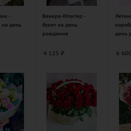
кустовая,
дца
оазис,
лента,
шляпн
ик -
Венера-Юпитер -
Летни
дизайнерская
короб
 на день
букет на день
короб
упаковка
рождения
день 
4 125
₽
6 60
Количество
Цвет
41
нежны
ый,
разно
Цвет
розов
алый,
фиоле
бордовый,
ия,
красный,
Описан
чайный
роза, 
кустов