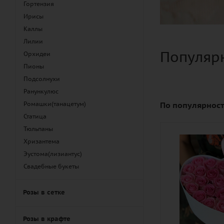
Гортензия
Ирисы
Каллы
Лилии
Популярн
Орхидеи
Пионы
Подсолнухи
Ранункулюс
По популярност
Ромашки(танацетум)
Статица
Тюльпаны
Количество
Хризантема
25
Эустома(лизиантус)
Свадебные букеты
Цвет
розовый
Розы в сетке
Описание
роза, оазис,
Розы в крафте
лента, коро