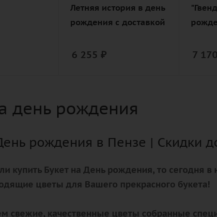
Летняя история в день
"Гвен
ая
лента,
рождения с доставкой
рожд
дизай
упако
6 255
₽
7 17
на день рождения
День рождения в Пензе | Скидки д
ли купить Букет на День рождения, то сегодня в
одящие цветы для Вашего прекрасного букета!
м свежие, качественные цветы собранные специа