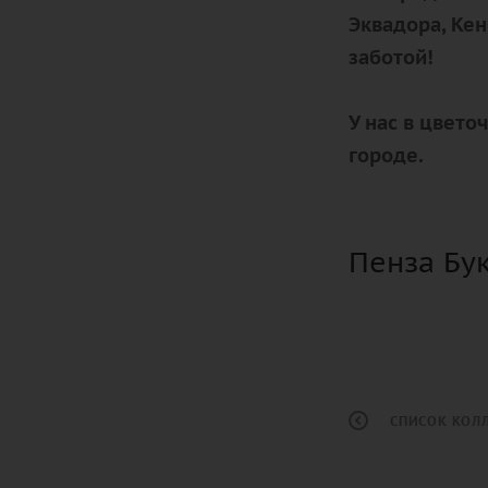
Эквадора, Кен
заботой!
У нас в цвет
городе.
Пенза Бу
СПИСОК КОЛ