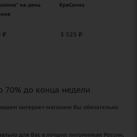
роза, лента,
долина" на день
КраСочно
дизайнерская
ения
нерская
упаковка
вка
0
₽
3 525
₽
о 70% до конца недели
 нашем интернет-магазине Вы обязательно
льно для Вас в лучших питомниках России,