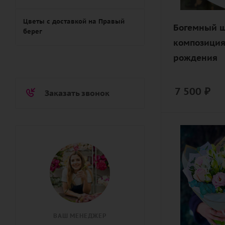
в виде сер
Цветы с доставкой на Правый
Богемный ш
берег
композиция
рождения
7 500
₽
Заказать звонок
Цвет
белый,
разноцветн
розовый
Описание
альстромер
гвоздика
ВАШ МЕНЕДЖЕР
(диантус),