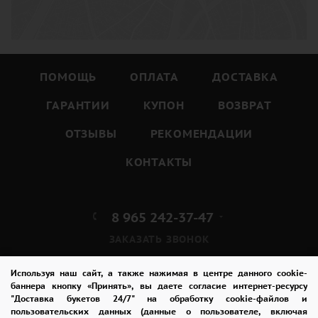
ПОМОЩЬ
ОПЛАТА
ДОСТАВКА
ГАРАНТИИ
КУПОН
ВОЗВРАТ
ОТЗЫВЫ
РЕКОМЕНДАЦИИ
КОНТАКТЫ
8 965 242-37-47
ЗАКАЗАТЬ ЗВОНОК
admin@buket24delivery.ru
Используя наш сайт, а также нажимая в центре данного cookie-
баннера кнопку «Принять», вы даете согласие интернет-ресурсу
"Доставка букетов 24/7" на обработку cookie-файлов и
ул. Красная Горка д. 36А,
пользовательских данных (данные о пользователе, включая