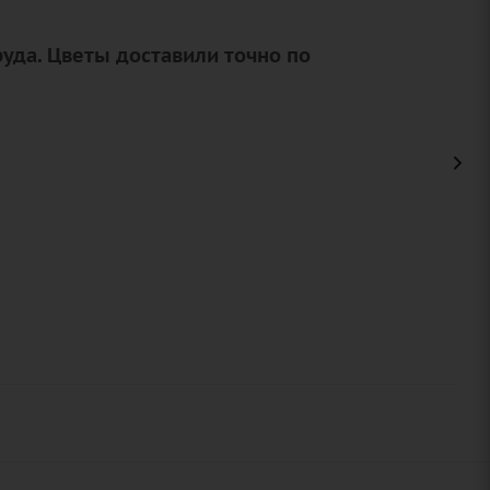
Моя душа
руда. Цветы доставили точно по
2 880
₽