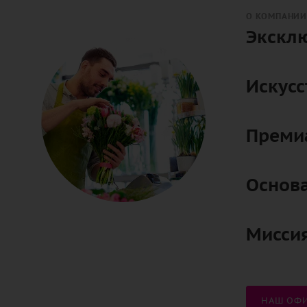
О КОМПАНИИ
Экскл
Искусс
Преми
Основ
Мисси
НАШ ОФИ