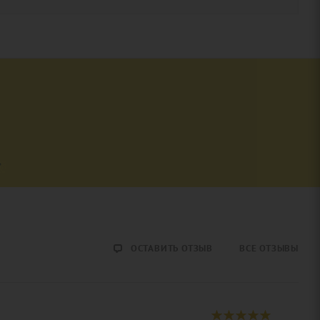
Принц
8 595
₽
Классическая коробка
роз - "Лейла"
11 355
₽
Шикарные гипсофилы
в коробке - "Я в
моменте"
4 800
₽
ОСТАВИТЬ ОТЗЫВ
ВСЕ ОТЗЫВЫ
Букет из лилий -
"Очаровательной" с
доставкой
4 290
₽