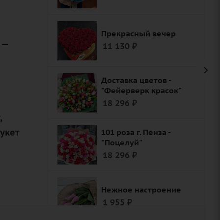
Прекрасный вечер
 —
11 130
₽
Доставка цветов -
"Фейерверк красок"
18 296
₽
,
букет
101 роза г. Пенза -
"Поцелуй"
18 296
₽
Нежное настроение
1 955
₽