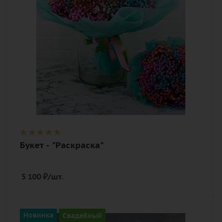
Описание
гипсофилы, лента, дизайнерская
упаковка
Букет - "Раскраска"
5 100
₽
/шт.
Количество
Новинка
Свадебный