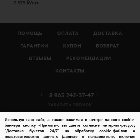
7 575
₽
/шт.
ПОМОЩЬ
ОПЛАТА
ДОСТАВКА
ГАРАНТИИ
КУПОН
ВОЗВРАТ
ОТЗЫВЫ
РЕКОМЕНДАЦИИ
КОНТАКТЫ
8 965 242-37-47
ЗАКАЗАТЬ ЗВОНОК
admin@buket24delivery.ru
Используя наш сайт, а также нажимая в центре данного cookie-
баннера кнопку «Принять», вы даете согласие интернет-ресурсу
"Доставка букетов 24/7" на обработку cookie-файлов и
ул. Красная Горка д. 36А,
пользовательских данных (данные о пользователе, включая
ТЦ «Южный»