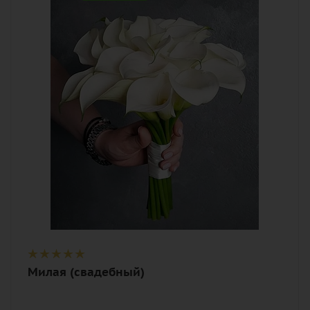
15
Цвет
белый, кремовый, нежный
Описание
калла, лента
Милая (свадебный)