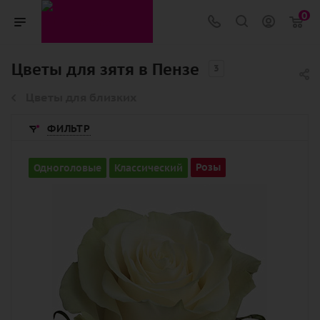
0
Цветы для зятя в Пензе
3
Цветы для близких
ФИЛЬТР
Количество
Одноголовые
Классический
Розы
1
Цвет
белый
Описание
роза