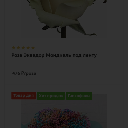
Роза Эквадор Мондиаль под ленту
476
₽
/роза
Количество
Товар дня
Хит продаж
Гипсофилы
15
Цвет
разноцветный