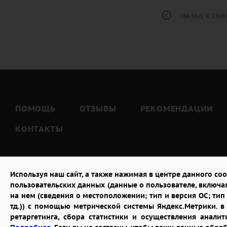
НАЗАД К СПИ
ПОМОЩЬ
ОТЗЫВЫ
РЕКОМЕНДАЦИИ
КОНТАКТЫ
Используя наш сайт, а также нажимая в центре данного coo
пользовательских данных (данные о пользователе, включа
на нем (сведения о местоположении; тип и версия ОС; тип 
тд.)) с помощью метрической системы Яндекс.Метрики. 
ретаргетинга, сбора статистики и осуществления анал
2026 © "Доставка цветов в Пензе"