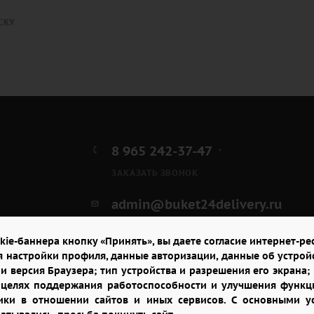
СКУ
8 965 242-37-47
ЗАКАЗАТЬ ЗВОНОК
admin@buket24delivery.ru
ул. Красная Горка д. 36А,
kie-баннера кнопку «Принять», вы даете согласие интернет-рес
ТЦ «Южный»
я настройки профиля, данные авторизации, данные об устрой
и версия Браузера; тип устройства и разрешения его экрана; и
в целях поддержания работоспособности и улучшения функци
итики в отношении сайтов и иных сервисов. С основными 