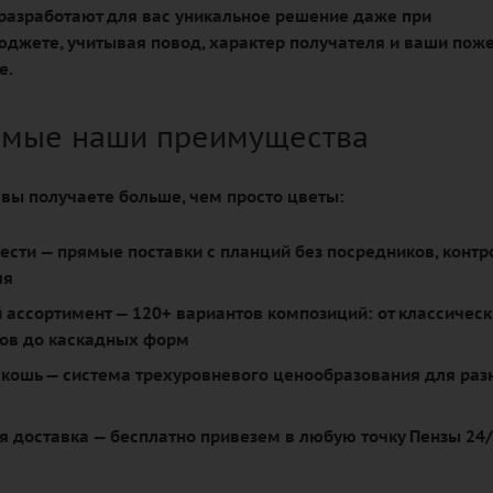
азработают для вас уникальное решение даже при
джете, учитывая повод, характер получателя и ваши пож
е.
мые наши преимущества
, вы получаете больше, чем просто цветы:
ести
— прямые поставки с планций без посредников, контр
ля
 ассортимент
— 120+ вариантов композиций: от классичес
тов до каскадных форм
скошь
— система трехуровневого ценообразования для раз
я доставка
— бесплатно привезем в любую точку Пензы 24/