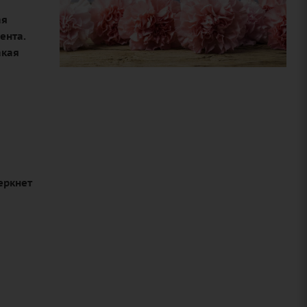
ая
ента.
акая
еркнет