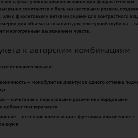
нков служат универсальной основой для флористических
зысканно сочетаются с белыми кустовыми розами, создав
, или с фиолетовыми ветками сирени для контрастного акц
омерии для объема и эвкалипт для текстурной глубины — т
нет многогранным выражением чувств.
укета к авторским комбинациям
исит от вашего посыла:
коничность
— монобукет из диантусов одного оттенка подч
кус
ов
— сочетание с персиковыми розами или бордовыми
и добавит темперамента
троение
— весенние композиции с фрезиями или осенние с
рникума