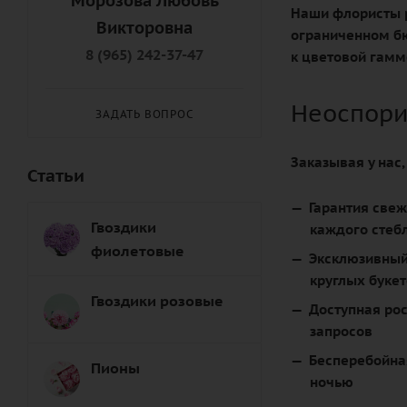
Морозова Любовь
Наши флористы р
Викторовна
ограниченном бю
8 (965) 242-37-47
к цветовой гамм
Неоспори
ЗАДАТЬ ВОПРОС
Заказывая у нас
Статьи
Гарантия свеж
Гвоздики
каждого стеб
фиолетовые
Эксклюзивный
круглых буке
Гвоздики розовые
Доступная ро
запросов
Бесперебойна
Пионы
ночью