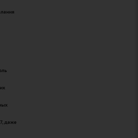
елания
оль
ких
ных
7, даже