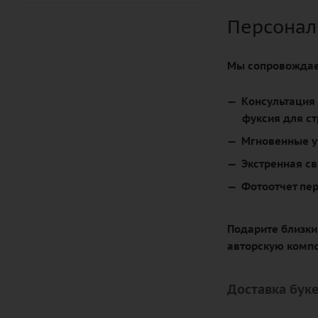
Персонал
Мы сопровождае
Консультация 
фуксия для ст
Мгновенные у
Экстренная св
Фотоотчет пе
Подарите близк
авторскую компо
Доставка буке