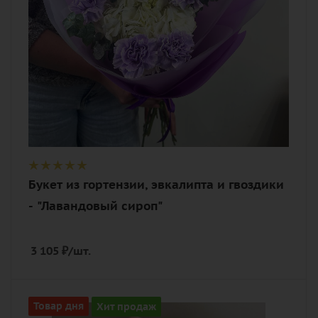
Букет из гортензии, эвкалипта и гвоздики
- "Лавандовый сироп"
3 105
₽
/шт.
Цвет
Товар дня
Хит продаж