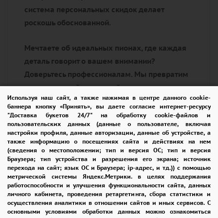
система персональных скидок делает
роскошь обоснованной.
Мечтаете об идеальных пионах, где каждая
деталь говорит о вашем внимании?
Доверьтесь профессионалам. Мы превратим
цветы в самый искренний комплимент
Используя наш сайт, а также нажимая в центре данного cookie-
вашему событию.
баннера кнопку «Принять», вы даете согласие интернет-ресурсу
"Доставка букетов 24/7" на обработку cookie-файлов и
пользовательских данных (данные о пользователе, включая
настройки профиля, данные авторизации, данные об устройстве, а
также информацию о посещениях сайта и действиях на нем
(сведения о местоположении; тип и версия ОС; тип и версия
Браузера; тип устройства и разрешения его экрана; источник
перехода на сайт; язык ОС и Браузера; ip-адрес, и тд.)) с помощью
метрической системы Яндекс.Метрики. в целях поддержания
работоспособности и улучшения функциональности сайта, данных
личного кабинета, проведения ретаргетинга, сбора статистики и
осуществления аналитики в отношении сайтов и иных сервисов. С
основными условиями обработки данных можно ознакомиться