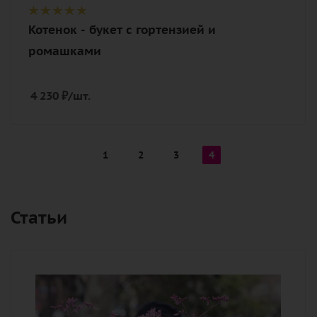
Котенок - букет с гортензией и
ромашками
4 230
₽
/шт.
1
2
3
4
Статьи