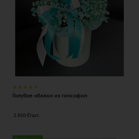
Описание
гипсофилы, оазис, тишью, лента,
шляпная коробка
Голубое облако из гипсофил
2 850
₽
/шт.
Цвет