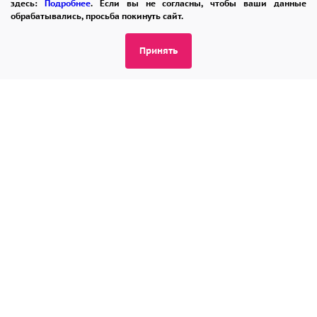
здесь:
Подробнее
. Если вы не согласны, чтобы ваши данные
обрабатывались, просьба покинуть сайт.
Принять
Выводы
Итоговые рекомендации
Выбор цветочной композиции – всегда акт
внимания и уважения. Грамотно
подобранный букет становится не просто
подарком, а тонким посланием,
демонстрирующим ваше отношение к
событию и человеку. Он создает
эмоциональную память, превращая момент
в значимое воспоминание.