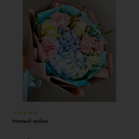
белый, розовый, синий
Описание
гвоздика (диантус), гортензия, роза,
зелень, лента
Милый зайка