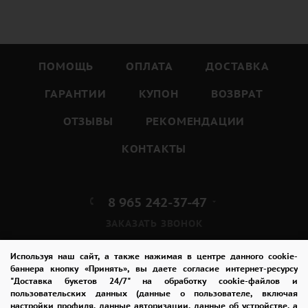
ПОМОЩЬ
ОПЛАТА
ДОСТАВКА
ГАРАНТИИ
КУПОН
ВОЗВРАТ
ОТЗЫВЫ
РЕКОМЕНДАЦИИ
КОНТАКТЫ
8 965 242-37-47
ЗАКАЗАТЬ ЗВОНОК
admin@buket24delivery.ru
Используя наш сайт, а также нажимая в центре данного cookie-
баннера кнопку «Принять», вы даете согласие интернет-ресурсу
"Доставка букетов 24/7" на обработку cookie-файлов и
ул. Красная Горка д. 36А,
пользовательских данных (данные о пользователе, включая
ТЦ «Южный»
настройки профиля, данные авторизации, данные об устройстве, а