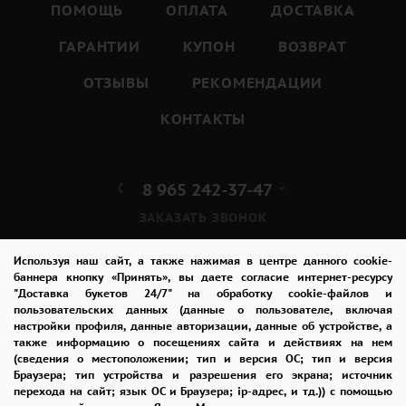
ПОМОЩЬ
ОПЛАТА
ДОСТАВКА
ГАРАНТИИ
КУПОН
ВОЗВРАТ
ОТЗЫВЫ
РЕКОМЕНДАЦИИ
КОНТАКТЫ
8 965 242-37-47
ЗАКАЗАТЬ ЗВОНОК
admin@buket24delivery.ru
Используя наш сайт, а также нажимая в центре данного cookie-
баннера кнопку «Принять», вы даете согласие интернет-ресурсу
"Доставка букетов 24/7" на обработку cookie-файлов и
ул. Красная Горка д. 36А,
пользовательских данных (данные о пользователе, включая
ТЦ «Южный»
настройки профиля, данные авторизации, данные об устройстве, а
также информацию о посещениях сайта и действиях на нем
(сведения о местоположении; тип и версия ОС; тип и версия
ПОЛИТИКА КОНФИДЕНЦИАЛЬНОСТИ
Браузера; тип устройства и разрешения его экрана; источник
перехода на сайт; язык ОС и Браузера; ip-адрес, и тд.)) с помощью