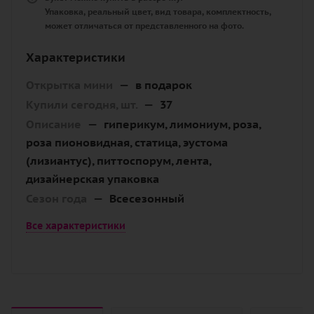
Упаковка, реальный цвет, вид товара, комплектность,
может отличаться от представленного на фото.
Характеристики
Открытка мини
—
в подарок
Купили сегодня, шт.
—
37
Описание
—
гиперикум, лимониум, роза,
роза пионовидная, статица, эустома
(лизиантус), питтоспорум, лента,
дизайнерская упаковка
Сезон года
—
Всесезонный
Все характеристики