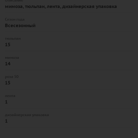
Описание
мимоза, тюльпан, лента, дизайнерская упаковка
Сезон года
Всесезонный
тюльпан
15
мимоза
14
роза 50
15
лента
1
дизайнерская упаковка
1