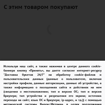
С этим товаром покупают
Используя наш сайт, а также нажимая в центре данного cookie-
баннера кнопку «Принять», вы даете согласие интернет-ресурсу
ПОМОЩЬ
ОПЛАТА
ДОСТАВКА
"Доставка букетов 24/7" на обработку cookie-файлов и
пользовательских данных (данные о пользователе, включая
ГАРАНТИИ
КУПОН
ВОЗВРАТ
настройки профиля, данные авторизации, данные об устройстве, а
также информацию о посещениях сайта и действиях на нем
ОТЗЫВЫ
РЕКОМЕНДАЦИИ
(сведения о местоположении; тип и версия ОС; тип и версия
Браузера; тип устройства и разрешения его экрана; источник
перехода на сайт; язык ОС и Браузера; ip-адрес, и тд.)) с помощью
КОНТАКТЫ
метрической системы Яндекс.Метрики. в целях поддержания