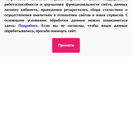
работоспособности и улучшения функциональности сайта, данных
личного кабинета, проведения ретаргетинга, сбора статистики и
осуществления аналитики в отношении сайтов и иных сервисов. С
8 965 242-37-47
основными условиями обработки данных можно ознакомиться
здесь:
Подробнее
. Если вы не согласны, чтобы ваши данные
ЗАКАЗАТЬ ЗВОНОК
обрабатывались, просьба покинуть сайт.
admin@buket24delivery.ru
Принять
ул. Красная Горка д. 36А,
ТЦ «Южный»
ПОЛИТИКА КОНФИДЕНЦИАЛЬНОСТИ
2026 © "Доставка цветов в Пензе"
Публичная оферта
Открыть ИП поможет ООО «Банк Точка»