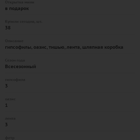
Открытка мини
в подарок
Купили сегодня, шт.
38
Описание
гипсофилы, оазис, тишью, лента, шляпная коробка
Сезон года
Всесезонный
гипсофила
3
оазис
1
лента
3
фетр