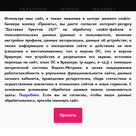
ГАРАНТИИ
КУПОН
ВОЗВРАТ
Используя наш сайт, а также нажимая в центре данного cookie-
ОТЗЫВЫ
РЕКОМЕНДАЦИИ
баннера кнопку «Принять», вы даете согласие интернет-ресурсу
"Доставка букетов 24/7" на обработку cookie-файлов и
КОНТАКТЫ
пользовательских данных (данные о пользователе, включая
настройки профиля, данные авторизации, данные об устройстве, а
также информацию о посещениях сайта и действиях на нем
(сведения о местоположении; тип и версия ОС; тип и версия
8 965 242-37-47
Браузера; тип устройства и разрешения его экрана; источник
перехода на сайт; язык ОС и Браузера; ip-адрес, и тд.)) с помощью
ЗАКАЗАТЬ ЗВОНОК
метрической системы Яндекс.Метрики. в целях поддержания
работоспособности и улучшения функциональности сайта, данных
личного кабинета, проведения ретаргетинга, сбора статистики и
admin@buket24delivery.ru
осуществления аналитики в отношении сайтов и иных сервисов. С
основными условиями обработки данных можно ознакомиться
ул. Красная Горка д. 36А,
здесь:
Подробнее
. Если вы не согласны, чтобы ваши данные
ТЦ «Южный»
обрабатывались, просьба покинуть сайт.
Принять
ПОЛИТИКА КОНФИДЕНЦИАЛЬНОСТИ