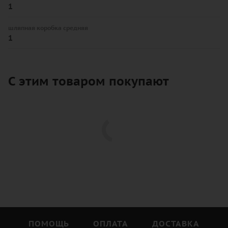
1
шляпная коробка средняя
1
С этим товаром покупают
ПОМОЩЬ
ОПЛАТА
ДОСТАВКА