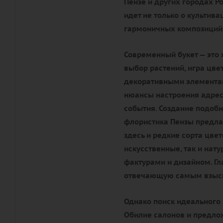
Пензе и других городах Ро
идет не только о культива
гармоничных композиций
Современный букет — это 
выбор растений, игра цве
декоративными элементам
нюансы настроения адрес
события. Создание подобн
флористика Пензы предла
здесь и редкие сорта цве
искусственные, так и нат
фактурами и дизайном. Гл
отвечающую самым взыск
Однако поиск идеального 
Обилие салонов и предлож