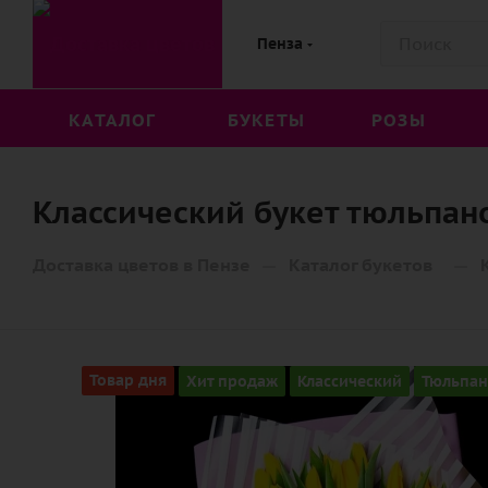
Пенза
КАТАЛОГ
БУКЕТЫ
РОЗЫ
Классический букет тюльпано
—
—
Доставка цветов в Пензе
Каталог букетов
Товар дня
Хит продаж
Классический
Тюльпа