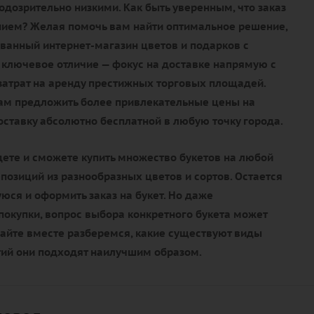
дозрительно низкими. Как быть уверенным, что заказ
нием? Желая помочь вам найти оптимальное решение,
ванный интернет-магазин цветов и подарков с
 ключевое отличие — фокус на доставке напрямую с
 затрат на аренду престижных торговых площадей.
нам предложить более привлекательные цены на
доставку абсолютно бесплатной в любую точку города.
дете и сможете купить множество букетов на любой
мпозиций из разнообразных цветов и сортов. Остается
ся и оформить заказ на букет. Но даже
окупки, вопрос выбора конкретного букета может
вайте вместе разберемся, какие существуют виды
тий они подходят наилучшим образом.