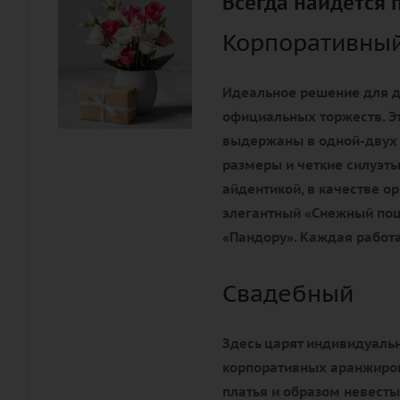
Всегда найдется 
Корпоративны
Идеальное решение для д
официальных торжеств. Э
выдержаны в одной-двух
размеры и четкие силуэты
айдентикой, в качестве 
элегантный «Снежный поц
«Пандору». Каждая работа
Свадебный
Здесь царят индивидуальн
корпоративных аранжиров
платья и образом невесты