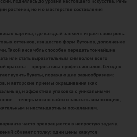
ссии, поднялась до уровня настоящего искусства. Речь
ции растений, но и о мастерстве составления
.
живая картина, где каждый элемент играет свою роль:
товых оттенков, изящество форм бутонов, дополнение
и. Такой ансамбль способен передать тончайшие
ата или стать выразительным символом всего
ой красоты — прерогатива профессионалов. Сегодня
гает купить букеты, поражающие разнообразием:
тов, и авторские приемы окрашивания (как
уральные), и эффектная упаковка с уникальными
авное — теперь можно найти и заказать композицию,
ательным и нестандартным пожеланиям.
варианта часто превращается в непростую задачу.
ений сбивает с толку: одни цены кажутся