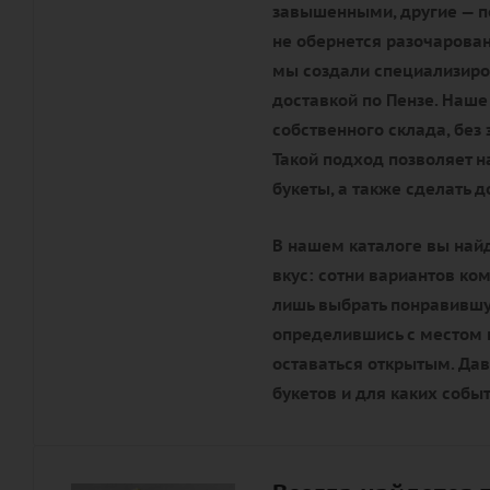
завышенными, другие — по
не обернется разочарова
мы создали специализиро
доставкой по Пензе. Наше
собственного склада, без
Такой подход позволяет 
букеты, а также сделать 
В нашем каталоге вы най
вкус: сотни вариантов ко
лишь выбрать понравившую
определившись с местом п
оставаться открытым. Да
букетов и для каких собы