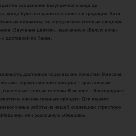
гарантия сохранения безупречного вида до
, когда букет отправится в полет по традиции. Хотя
люзивные варианты, мы предлагаем готовые шедевры
чное «Звучание цветов», изысканную «Белую ночь»
 с доставкой по Пензе.
важности, достойное королевских почестей. Женские
истают торжественной палитрой – кристальные
, солнечные желтые оттенки. В основе – благородные
изантемы или изысканные орхидеи. Для вашего
имволичные работы из нашей коллекции: страстную
 «Мадонну» или роскошную «Феерию».