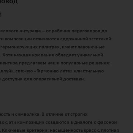
повод
й
елового антуража – от рабочих переговоров до
ти композиции отличаются сдержанной эстетикой:
 гармонирующих палитрах, имеют лаконичные
. Хотя каждая компания обладает уникальной
ориентира предлагаем наши популярные решения:
елуй», свежую «Гармонию лета» или стильную
 доступна для оперативной доставки.
ость и символика. В отличие от строгих
ок, эти композиции создаются в диалоге с фасоном
. Ключевые критерии: насыщенность красок, плотная