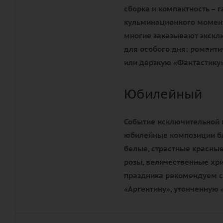
сборка и компактность – 
кульминационного момента
многие заказывают экск
для особого дня: романти
или дерзкую «Фантастику»
Юбилейный
Событие исключительной 
юбилейные композиции бл
белые, страстные красные
розы, величественные хр
праздника рекомендуем с
«Аргентину», утонченную