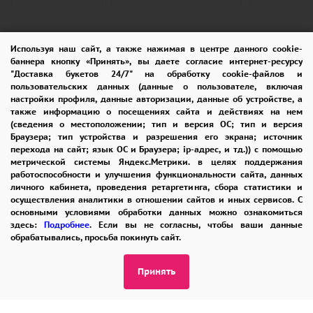
Галерея
Используя наш сайт, а также нажимая в центре данного cookie-
1/1
—
баннера кнопку «Принять», вы даете согласие интернет-ресурсу
"Доставка букетов 24/7" на обработку cookie-файлов и
пользовательских данных (данные о пользователе, включая
настройки профиля, данные авторизации, данные об устройстве, а
также информацию о посещениях сайта и действиях на нем
С этим товаром покупают
(сведения о местоположении; тип и версия ОС; тип и версия
Браузера; тип устройства и разрешения его экрана; источник
перехода на сайт; язык ОС и Браузера; ip-адрес, и тд.)) с помощью
метрической системы Яндекс.Метрики. в целях поддержания
работоспособности и улучшения функциональности сайта, данных
личного кабинета, проведения ретаргетинга, сбора статистики и
осуществления аналитики в отношении сайтов и иных сервисов. С
основными условиями обработки данных можно ознакомиться
здесь:
Подробнее
. Если вы не согласны, чтобы ваши данные
обрабатывались, просьба покинуть сайт.
Принять
ПОМОЩЬ
ОПЛАТА
ДОСТАВКА