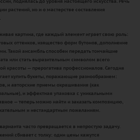
ссии, поднялась до уровня настоящего искусства. Речь
ции растений, но и о мастерстве составления
.
живая картина, где каждый элемент играет свою роль:
товых оттенков, изящество форм бутонов, дополнение
и. Такой ансамбль способен передать тончайшие
ата или стать выразительным символом всего
ой красоты — прерогатива профессионалов. Сегодня
гает купить букеты, поражающие разнообразием:
тов, и авторские приемы окрашивания (как
уральные), и эффектная упаковка с уникальными
авное — теперь можно найти и заказать композицию,
ательным и нестандартным пожеланиям.
варианта часто превращается в непростую задачу.
ений сбивает с толку: одни цены кажутся