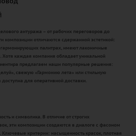
повод
й
елового антуража – от рабочих переговоров до
ти композиции отличаются сдержанной эстетикой:
 гармонирующих палитрах, имеют лаконичные
. Хотя каждая компания обладает уникальной
ориентира предлагаем наши популярные решения:
елуй», свежую «Гармонию лета» или стильную
 доступна для оперативной доставки.
ость и символика. В отличие от строгих
ок, эти композиции создаются в диалоге с фасоном
. Ключевые критерии: насыщенность красок, плотная