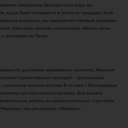
гарантия сохранения безупречного вида до
, когда букет отправится в полет по традиции. Хотя
люзивные варианты, мы предлагаем готовые шедевры
чное «Звучание цветов», изысканную «Белую ночь»
 с доставкой по Пензе.
важности, достойное королевских почестей. Женские
истают торжественной палитрой – кристальные
, солнечные желтые оттенки. В основе – благородные
изантемы или изысканные орхидеи. Для вашего
имволичные работы из нашей коллекции: страстную
 «Мадонну» или роскошную «Феерию».