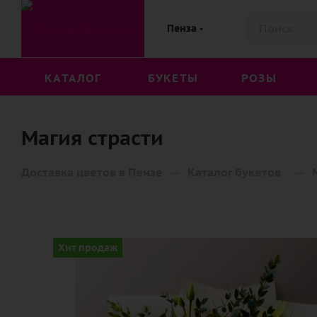
Пенза
КАТАЛОГ
БУКЕТЫ
РОЗЫ
Магия страсти
—
—
Доставка цветов в Пензе
Каталог букетов
Хит продаж