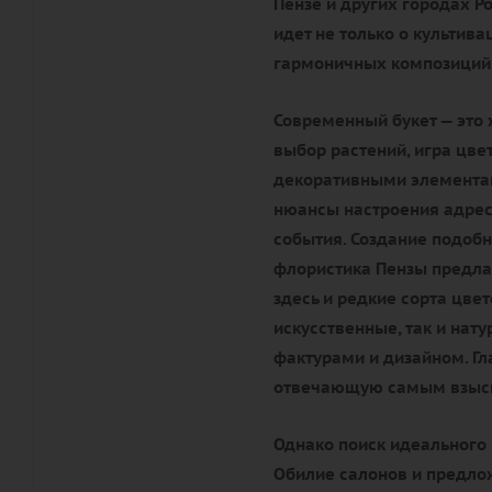
Пензе и других городах Ро
идет не только о культива
гармоничных композиций
Современный букет — это 
выбор растений, игра цве
декоративными элементам
нюансы настроения адрес
события. Создание подобн
флористика Пензы предла
здесь и редкие сорта цве
искусственные, так и нат
фактурами и дизайном. Гл
отвечающую самым взыск
Однако поиск идеального 
Обилие салонов и предлож