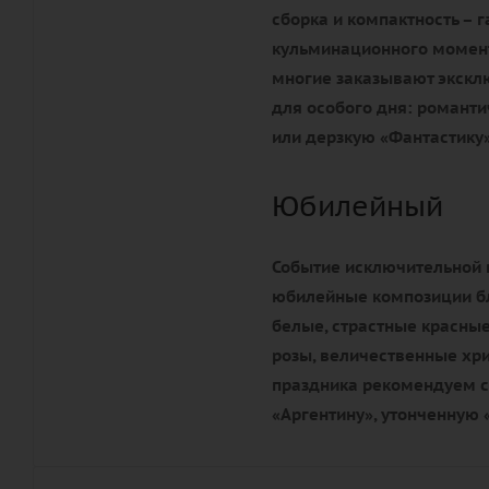
сборка и компактность – 
кульминационного момента
многие заказывают экск
для особого дня: романти
или дерзкую «Фантастику»
Юбилейный
Событие исключительной 
юбилейные композиции бл
белые, страстные красные
розы, величественные хр
праздника рекомендуем с
«Аргентину», утонченную