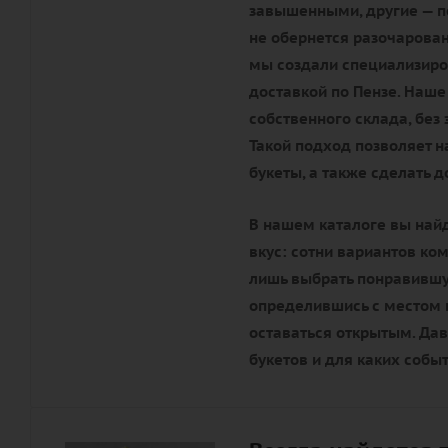
завышенными, другие — по
не обернется разочарова
мы создали специализиро
доставкой по Пензе. Наше
собственного склада, без
Такой подход позволяет 
букеты, а также сделать 
В нашем каталоге вы най
вкус: сотни вариантов ко
лишь выбрать понравившую
определившись с местом п
оставаться открытым. Да
букетов и для каких собы