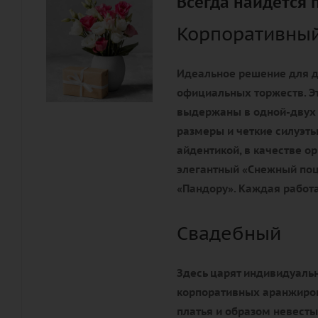
Всегда найдется 
Корпоративны
Идеальное решение для д
официальных торжеств. Э
выдержаны в одной-двух
размеры и четкие силуэты
айдентикой, в качестве 
элегантный «Снежный поц
«Пандору». Каждая работа
Свадебный
Здесь царят индивидуальн
корпоративных аранжиров
платья и образом невесты