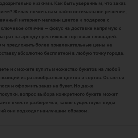
дозрительно низкими. Как быть уверенным, что заказ
нием? Желая помочь вам найти оптимальное решение,
ванный интернет-магазин цветов и подарков с
 ключевое отличие — фокус на доставке напрямую с
 затрат на аренду престижных торговых площадей.
нам предложить более привлекательные цены на
доставку абсолютно бесплатной в любую точку города.
дете и сможете купить множество букетов на любой
мпозиций из разнообразных цветов и сортов. Остается
ся и оформить заказ на букет. Но даже
окупки, вопрос выбора конкретного букета может
вайте вместе разберемся, какие существуют виды
тий они подходят наилучшим образом.