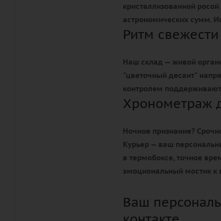
кристаллизованной росой 
астрономических сумм. Ис
Ритм свежести
Наш склад — живой орган
"цветочный десант" напр
контролем поддерживают 
Хронометраж 
Ночное признание? Срочно
Курьер — ваш персональн
в термобоксе, точное вр
эмоциональный мостик к 
Ваш персональ
контакте