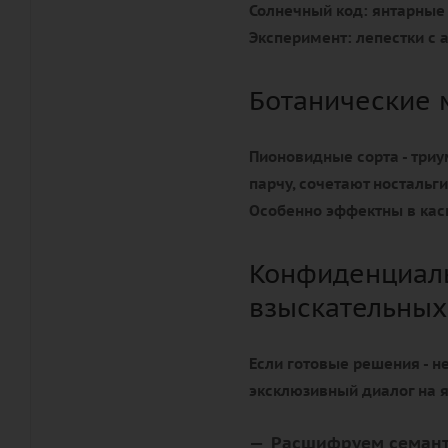
Солнечный код:
янтарные 
Эксперимент:
лепестки с
Ботанические
Пионовидные сорта - три
парчу, сочетают ностальг
Особенно эффектны в кас
Конфиденциаль
взыскательных
Если готовые решения - н
эксклюзивный диалог на 
Расшифруем семант