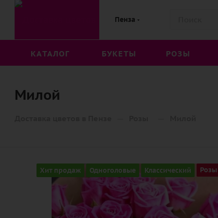
Пенза
КАТАЛОГ
БУКЕТЫ
РОЗЫ
Милой
—
—
Доставка цветов в Пензе
Розы
Милой
Хит продаж
Одноголовые
Классический
Розы