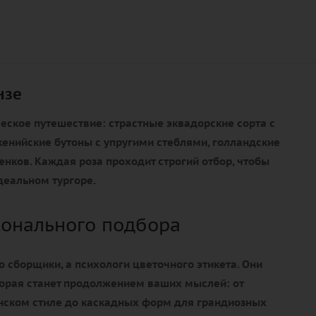
нзе
ческое путешествие: страстные эквадорские сорта с
енийские бутоны с упругими стеблями, голландские
нков. Каждая роза проходит строгий отбор, чтобы
деальном тургоре.
сонального подбора
о сборщики, а психологи цветочного этикета. Они
торая станет продолжением ваших мыслей: от
онском стиле до каскадных форм для грандиозных