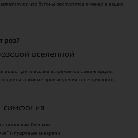
арантируют, что бутоны распустятся именно в ваших
т роз?
розовой вселенной
й атлас, где классика встречается с авангардом.
сто цветы, а живые произведения селекционного
я симфония
 с восковым блеском
ка" и пудровые акварели