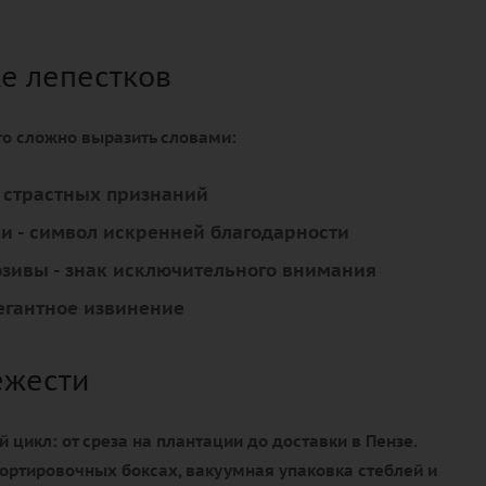
ке лепестков
что сложно выразить словами:
я страстных признаний
ки
- символ искренней благодарности
юзивы
- знак исключительного внимания
егантное извинение
ежести
цикл: от среза на плантации до доставки в Пензе.
ортировочных боксах, вакуумная упаковка стеблей и