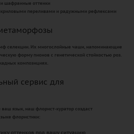
и шафранные оттенки
 акриловыми переливами и радужными рефлексами
 метаморфозы
умф селекции. Их многослойные чаши, напоминающие
ическую форму пионов с генетической стойкостью роз.
кадных композициях.
ный сервис для
е ваш язык, наш флорист-куратор создаст
языке флористики:
ику оттенков под вашу ситуацию