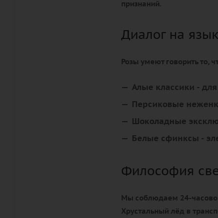
признаний.
Диалог на язы
Розы умеют говорить то, 
Алые классики
- дл
Персиковые нежен
Шоколадные экскл
Белые сфинксы
- эл
Философия св
Мы соблюдаем 24-часовой 
Хрустальный лёд в трансп