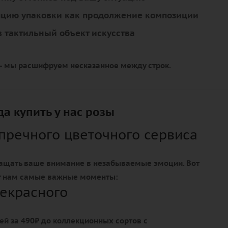
пцию упаковки как продолжение композиции
 тактильный объект искусства
 - мы расшифруем несказанное между строк.
а купить у нас розы
упречного цветочного сервиса
ащать ваше внимание в незабываемые эмоции. Вот
т нам самые важные моменты:
екрасного
ей за 490₽ до коллекционных сортов с