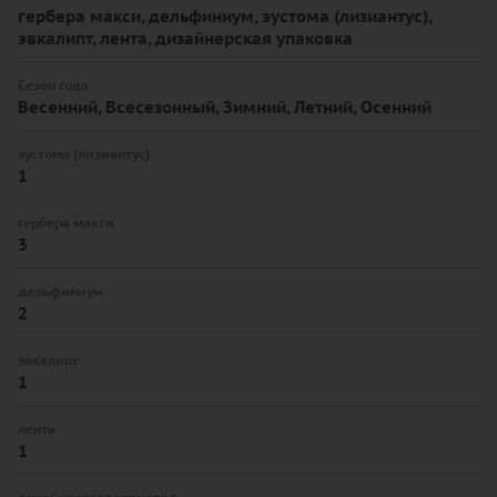
гербера макси, дельфиниум, эустома (лизиантус),
эвкалипт, лента, дизайнерская упаковка
Сезон года
Весенний, Всесезонный, Зимний, Летний, Осенний
эустома (лизиантус)
1
гербера макси
3
дельфиниум
2
эвкалипт
1
лента
1