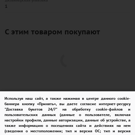
дизайнерская упаковка
1
С этим товаром покупают
Используя наш сайт, а также нажимая в центре данного cookie-
баннера кнопку «Принять», вы даете согласие интернет-ресурсу
"Доставка букетов 24/7" на обработку cookie-файлов и
пользовательских данных (данные о пользователе, включая
ПОМОЩЬ
ОПЛАТА
ДОСТАВКА
настройки профиля, данные авторизации, данные об устройстве, а
также информацию о посещениях сайта и действиях на нем
ГАРАНТИИ
КУПОН
ВОЗВРАТ
(сведения о местоположении; тип и версия ОС; тип и версия