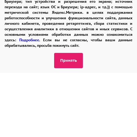
Браузера; тип устройства и разрешения его экрана; источник
ОТЗЫВЫ
РЕКОМЕНДАЦИИ
перехода на сайт; язык ОС и Браузера; ip-адрес, и тд.)) с помощью
метрической системы Яндекс.Метрики. в целях поддержания
КОНТАКТЫ
работоспособности и улучшения функциональности сайта, данных
личного кабинета, проведения ретаргетинга, сбора статистики и
осуществления аналитики в отношении сайтов и иных сервисов. С
основными условиями обработки данных можно ознакомиться
8 965 242-37-47
здесь:
Подробнее
. Если вы не согласны, чтобы ваши данные
обрабатывались, просьба покинуть сайт.
ЗАКАЗАТЬ ЗВОНОК
Принять
admin@buket24delivery.ru
ул. Красная Горка д. 36А,
ТЦ «Южный»
ПОЛИТИКА КОНФИДЕНЦИАЛЬНОСТИ
2026 © "Доставка цветов в Пензе"
Публичная оферта