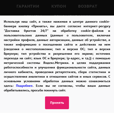
Красные розы – это идеальный выбор для
ГАРАНТИИ
КУПОН
ВОЗВРАТ
тех, кто хочет выразить свои чувства и
ОТЗЫВЫ
РЕКОМЕНДАЦИИ
эмоции.
Используя наш сайт, а также нажимая в центре данного cookie-
Они не только красивы, но и ароматны.
КОНТАКТЫ
баннера кнопку «Принять», вы даете согласие интернет-ресурсу
"Доставка букетов 24/7" на обработку cookie-файлов и
Красный цвет символизирует страсть,
пользовательских данных (данные о пользователе, включая
любовь и желание.
настройки профиля, данные авторизации, данные об устройстве, а
также информацию о посещениях сайта и действиях на нем
8 965 242-37-47
Эти цветы могут быть подарены в любой
(сведения о местоположении; тип и версия ОС; тип и версия
ЗАКАЗАТЬ ЗВОНОК
Браузера; тип устройства и разрешения его экрана; источник
день или важный праздник, такой как День
перехода на сайт; язык ОС и Браузера; ip-адрес, и тд.)) с помощью
Святого Валентина, День рождения или
метрической системы Яндекс.Метрики. в целях поддержания
admin@buket24delivery.ru
работоспособности и улучшения функциональности сайта, данных
годовщина свадьбы.
личного кабинета, проведения ретаргетинга, сбора статистики и
ул. Красная Горка д. 36А,
осуществления аналитики в отношении сайтов и иных сервисов. С
основными условиями обработки данных можно ознакомиться
ТЦ «Южный»
Букет из 21 красной розы – это не только
здесь:
Подробнее
. Если вы не согласны, чтобы ваши данные
обрабатывались, просьба покинуть сайт.
красивый и символический подарок, но и
ПОЛИТИКА КОНФИДЕНЦИАЛЬНОСТИ
способ выразить свои чувства и эмоции.
Принять
Красные розы могут быть подарены как