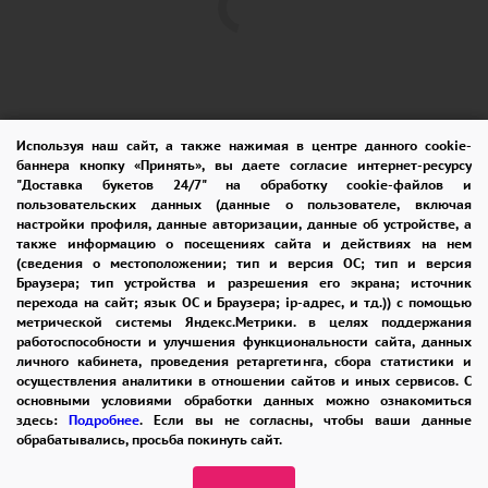
Используя наш сайт, а также нажимая в центре данного cookie-
баннера кнопку «Принять», вы даете согласие интернет-ресурсу
"Доставка букетов 24/7" на обработку cookie-файлов и
пользовательских данных (данные о пользователе, включая
ПОМОЩЬ
ОПЛАТА
ДОСТАВКА
настройки профиля, данные авторизации, данные об устройстве, а
также информацию о посещениях сайта и действиях на нем
ГАРАНТИИ
КУПОН
ВОЗВРАТ
(сведения о местоположении; тип и версия ОС; тип и версия
Браузера; тип устройства и разрешения его экрана; источник
ОТЗЫВЫ
РЕКОМЕНДАЦИИ
перехода на сайт; язык ОС и Браузера; ip-адрес, и тд.)) с помощью
метрической системы Яндекс.Метрики. в целях поддержания
КОНТАКТЫ
работоспособности и улучшения функциональности сайта, данных
личного кабинета, проведения ретаргетинга, сбора статистики и
осуществления аналитики в отношении сайтов и иных сервисов. С
основными условиями обработки данных можно ознакомиться
8 965 242-37-47
здесь:
Подробнее
. Если вы не согласны, чтобы ваши данные
обрабатывались, просьба покинуть сайт.
ЗАКАЗАТЬ ЗВОНОК