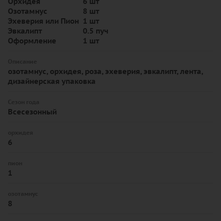
Орхидея
6 шт
Озотамнус
8 шт
Эхеверия или Пион
1 шт
Эвкалипт
0.5 пуч
Оформление
1 шт
Описание
озотамнус, орхидея, роза, эхеверия, эвкалипт, лента,
дизайнерская упаковка
Сезон года
Всесезонный
орхидея
6
пион
1
озотамнус
8