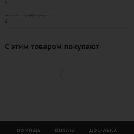
1
шляпная коробка средняя
1
С этим товаром покупают
ПОМОЩЬ
ОПЛАТА
ДОСТАВКА