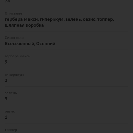
74
Описание
гербера макси, гиперикум, зелень, оазис, топпер,
шляпная коробка
Сезон года
Всесезонный, Осенний
гербера макси
9
гиперикум
2
зелень
3
оазис
1
топпер