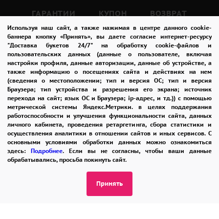
ГАРАНТИИ
КУПОН
ВОЗВРАТ
Используя наш сайт, а также нажимая в центре данного cookie-
ОТЗЫВЫ
РЕКОМЕНДАЦИИ
баннера кнопку «Принять», вы даете согласие интернет-ресурсу
"Доставка букетов 24/7" на обработку cookie-файлов и
КОНТАКТЫ
пользовательских данных (данные о пользователе, включая
настройки профиля, данные авторизации, данные об устройстве, а
также информацию о посещениях сайта и действиях на нем
(сведения о местоположении; тип и версия ОС; тип и версия
8 965 242-37-47
Браузера; тип устройства и разрешения его экрана; источник
перехода на сайт; язык ОС и Браузера; ip-адрес, и тд.)) с помощью
ЗАКАЗАТЬ ЗВОНОК
метрической системы Яндекс.Метрики. в целях поддержания
работоспособности и улучшения функциональности сайта, данных
личного кабинета, проведения ретаргетинга, сбора статистики и
admin@buket24delivery.ru
осуществления аналитики в отношении сайтов и иных сервисов. С
основными условиями обработки данных можно ознакомиться
ул. Красная Горка д. 36А,
здесь:
Подробнее
. Если вы не согласны, чтобы ваши данные
ТЦ «Южный»
обрабатывались, просьба покинуть сайт.
Принять
ПОЛИТИКА КОНФИДЕНЦИАЛЬНОСТИ