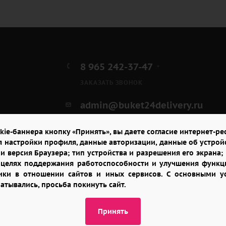
8 965 242-37-47
ЗАКАЗАТЬ ЗВОНОК
admin@buket24delivery.ru
ул. Красная Горка д. 36А,
kie-баннера кнопку «Принять», вы даете согласие интернет-рес
ТЦ «Южный»
я настройки профиля, данные авторизации, данные об устрой
и версия Браузера; тип устройства и разрешения его экрана; и
в целях поддержания работоспособности и улучшения функци
итики в отношении сайтов и иных сервисов. С основными 
батывались, просьба покинуть сайт.
Принять