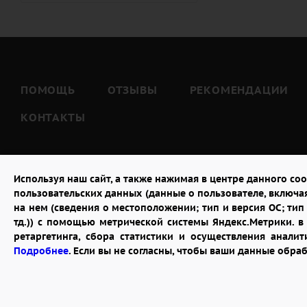
ПОМОЩЬ
ОТЗЫВЫ
РЕКОМЕНДАЦИИ
КОНТАКТЫ
Используя наш сайт, а также нажимая в центре данного coo
пользовательских данных (данные о пользователе, включа
на нем (сведения о местоположении; тип и версия ОС; тип 
тд.)) с помощью метрической системы Яндекс.Метрики. 
ретаргетинга, сбора статистики и осуществления анал
2026 © "Доставка цветов в Пензе"
Подробнее
. Если вы не согласны, чтобы ваши данные обра
Публичная оферта
Открыть ИП поможет ООО «Банк Точка»