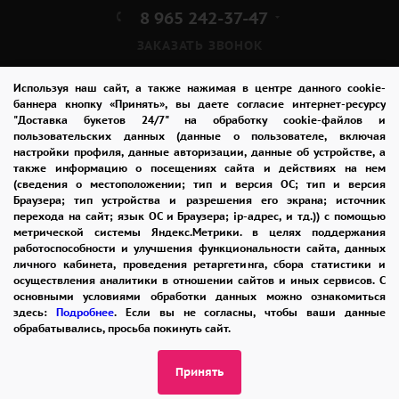
8 965 242-37-47
ЗАКАЗАТЬ ЗВОНОК
admin@buket24delivery.ru
Используя наш сайт, а также нажимая в центре данного cookie-
баннера кнопку «Принять», вы даете согласие интернет-ресурсу
"Доставка букетов 24/7" на обработку cookie-файлов и
ул. Красная Горка д. 36А,
пользовательских данных (данные о пользователе, включая
ТЦ «Южный»
настройки профиля, данные авторизации, данные об устройстве, а
также информацию о посещениях сайта и действиях на нем
(сведения о местоположении; тип и версия ОС; тип и версия
ПОЛИТИКА КОНФИДЕНЦИАЛЬНОСТИ
Браузера; тип устройства и разрешения его экрана; источник
перехода на сайт; язык ОС и Браузера; ip-адрес, и тд.)) с помощью
метрической системы Яндекс.Метрики. в целях поддержания
работоспособности и улучшения функциональности сайта, данных
2026 © "Доставка цветов в Пензе"
личного кабинета, проведения ретаргетинга, сбора статистики и
Публичная оферта
осуществления аналитики в отношении сайтов и иных сервисов. С
основными условиями обработки данных можно ознакомиться
Открыть ИП поможет ООО «Банк Точка»
здесь:
Подробнее
. Если вы не согласны, чтобы ваши данные
обрабатывались, просьба покинуть сайт.
Принять