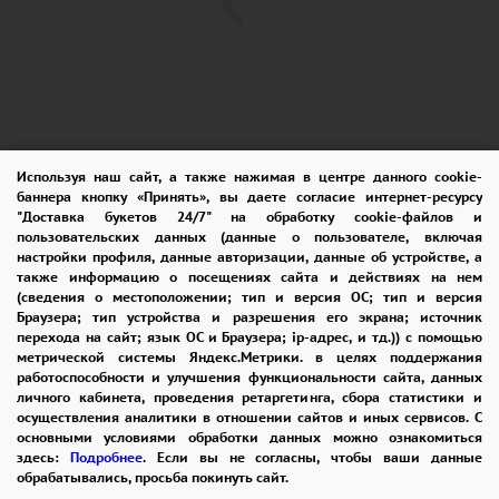
Используя наш сайт, а также нажимая в центре данного cookie-
баннера кнопку «Принять», вы даете согласие интернет-ресурсу
ПОМОЩЬ
ОПЛАТА
ДОСТАВКА
"Доставка букетов 24/7" на обработку cookie-файлов и
пользовательских данных (данные о пользователе, включая
ГАРАНТИИ
КУПОН
ВОЗВРАТ
настройки профиля, данные авторизации, данные об устройстве, а
также информацию о посещениях сайта и действиях на нем
ОТЗЫВЫ
РЕКОМЕНДАЦИИ
(сведения о местоположении; тип и версия ОС; тип и версия
Браузера; тип устройства и разрешения его экрана; источник
перехода на сайт; язык ОС и Браузера; ip-адрес, и тд.)) с помощью
КОНТАКТЫ
метрической системы Яндекс.Метрики. в целях поддержания
работоспособности и улучшения функциональности сайта, данных
личного кабинета, проведения ретаргетинга, сбора статистики и
осуществления аналитики в отношении сайтов и иных сервисов. С
8 965 242-37-47
основными условиями обработки данных можно ознакомиться
здесь:
Подробнее
. Если вы не согласны, чтобы ваши данные
ЗАКАЗАТЬ ЗВОНОК
обрабатывались, просьба покинуть сайт.