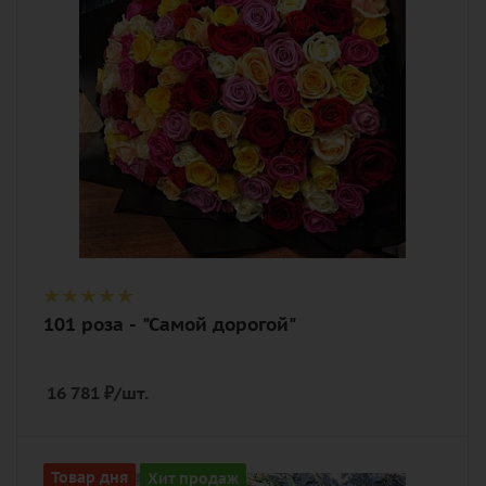
Описание
роза, лента, дизайнерская упаковка
101 роза - "Самой дорогой"
16 781
₽
/шт.
Количество
Товар дня
Хит продаж