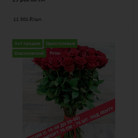
11 501
₽
/шт.
Количество
Хит продаж
Одноголовые
75
Классический
Розы
Цвет
алый, бордовый, красный, чайный
Описание
роза, лента