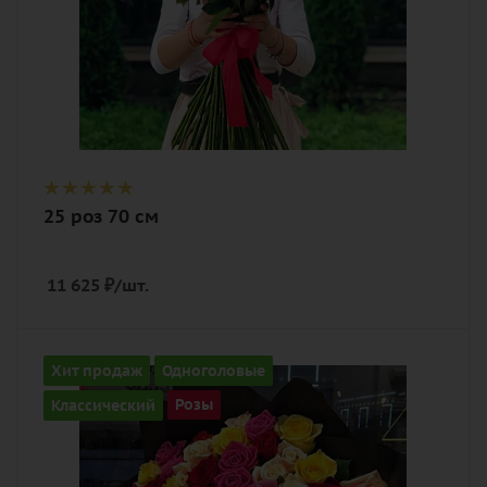
25 роз 70 см
11 625
₽
/шт.
Количество
Хит продаж
Одноголовые
101
Классический
Розы
Цвет
разноцветный