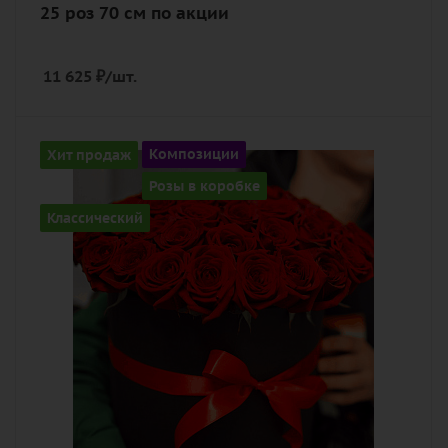
25 роз 70 см по акции
11 625
₽
/шт.
Количество
Хит продаж
Композиции
51
Розы в коробке
Цвет
Классический
алый, бордовый, красный, чайный
Описание
роза, оазис, лента, шляпная коробка