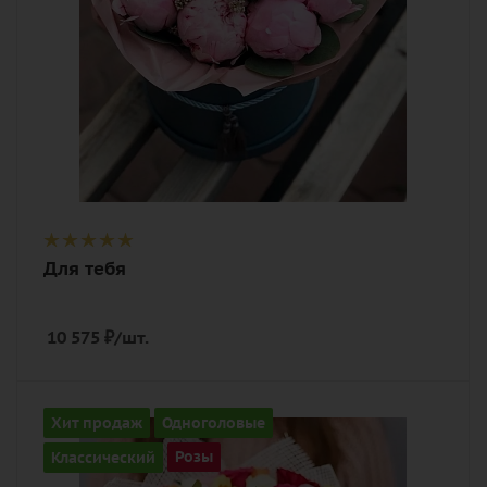
лента, шляпная коробка
Для тебя
10 575
₽
/шт.
Количество
Хит продаж
Одноголовые
51
Классический
Розы
Цвет