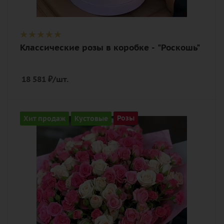
Классические розы в коробке - "Роскошь"
18 581
₽
/шт.
Количество
Хит продаж
Кустовые
Розы
35
Цвет
кремовый, нежный, разноцветный,
розовый
Описание
роза кустовая, лента, дизайнерская
упаковка