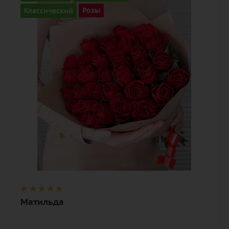
51
Классический
Розы
Цвет
алый, бордовый, красный, чайный
Описание
роза, лента, дизайнерская упаковка
Матильда