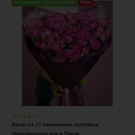
Количество
Хит продаж
Пионовидные
Розы
27
Цвет
малиновый
Описание
роза пионовидная, лента,
дизайнерская упаковка
Букет из 27 малиновых кустовых
пионовидных роз в Пензе