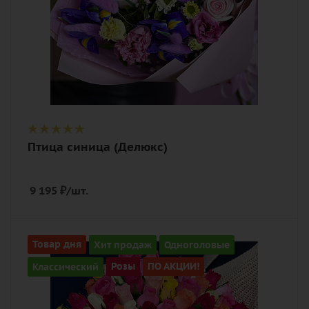
Птица синица (Делюкс)
9 195
₽
/шт.
Количество
Товар дня
Хит продаж
Одноголовые
101
Классический
Розы
ПО АКЦИИ!
Цвет
разноцветный