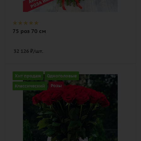
75 роз 70 см
32 126
₽
/шт.
Количество
Хит продаж
Одноголовые
25
Классический
Розы
Цвет
алый, бордовый, красный, чайный
Описание
роза, лента