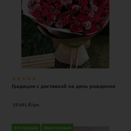
дизайнерская упаковка
Градация с доставкой на день рождения
19 691
₽
/шт.
Количество
Хит продаж
Одноголовые