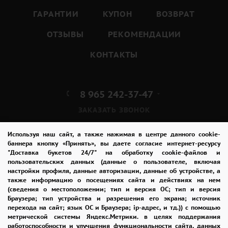
ГАРАНТИИ
КУПОН
ВОЗВРАТ
ОТЗЫВЫ
РЕКОМЕНДАЦИИ
КОНТАКТЫ
8 965 242-37-47
ЗАКАЗАТЬ ЗВОНОК
admin@buket24delivery.ru
Используя наш сайт, а также нажимая в центре данного cookie-
баннера кнопку «Принять», вы даете согласие интернет-ресурсу
"Доставка букетов 24/7" на обработку cookie-файлов и
ул. Красная Горка д. 36А,
пользовательских данных (данные о пользователе, включая
ТЦ «Южный»
настройки профиля, данные авторизации, данные об устройстве, а
также информацию о посещениях сайта и действиях на нем
(сведения о местоположении; тип и версия ОС; тип и версия
ПОЛИТИКА КОНФИДЕНЦИАЛЬНОСТИ
Браузера; тип устройства и разрешения его экрана; источник
перехода на сайт; язык ОС и Браузера; ip-адрес, и тд.)) с помощью
метрической системы Яндекс.Метрики. в целях поддержания
работоспособности и улучшения функциональности сайта, данных