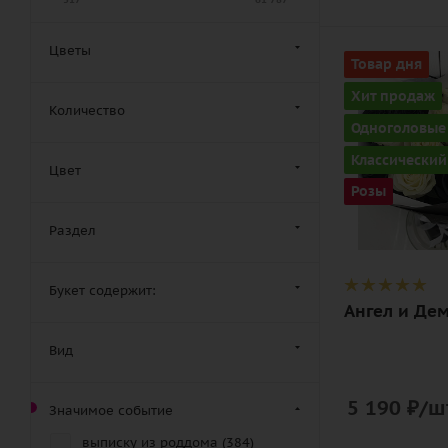
Цветы
Количество
Товар дня
17
Хит продаж
Количество
Цвет
Одноголовые
черно-белы
Классический
Цвет
Описание
Розы
роза, лента,
дизайнерск
Раздел
упаковка,
(флористич
Букет содержит:
аэрозольна
Ангел и Де
краска)
Вид
5 190
₽
/ш
Значимое событие
выписку из роддома (
384
)