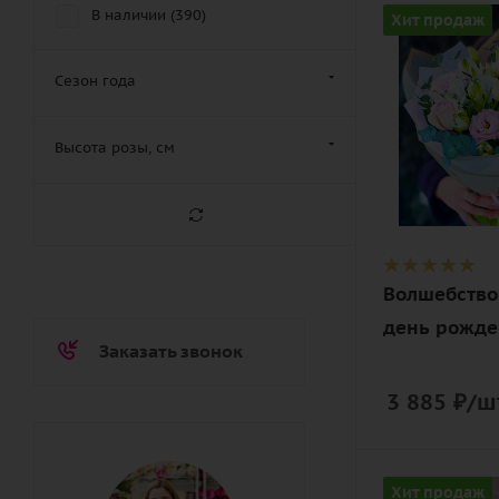
свидание (
383
)
Цвет
В наличии (
390
)
Хит продаж
белый,
торжество (
383
)
разноцветн
Сезон года
юбилей (
53
)
розовый
Описание
Высота розы, см
альстромер
гвоздика
(диантус),
роза, эусто
(лизиантус),
Волшебство 
зелень, лент
день рожде
дизайнерск
Заказать звонок
упаковка
3 885
₽
/ш
Цвет
Хит продаж