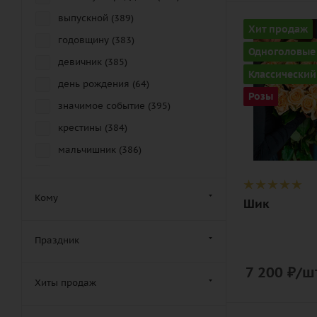
выпускной (
389
)
Количество
Хит продаж
годовщину (
383
)
35
Одноголовые
девичник (
385
)
Цвет
Классический
персиковы
день рождения (
64
)
Розы
значимое событие (
395
)
Описание
роза, лента
крестины (
384
)
мальчишник (
386
)
новоселье (
384
)
повышение в должности (
383
)
Кому
Шик
последний звонок (
390
)
похороны (
5
)
Праздник
презентацию (
386
)
7 200
₽
/шт
рождение ребенка (
383
)
Хиты продаж
свадьбу (
11
)