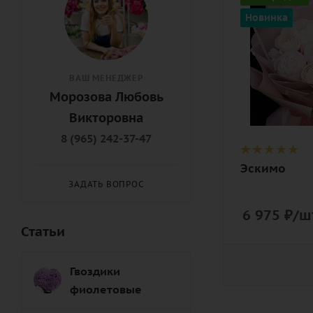
нежный,
Новинка
розовый
Описание
пион,
ВАШ МЕНЕДЖЕР
ранункулюс
Морозова Любовь
лента,
Викторовна
дизайнерск
упаковка
8 (965) 242-37-47
Эскимо
ЗАДАТЬ ВОПРОС
6 975
₽
/ш
Статьи
Гвоздики
фиолетовые