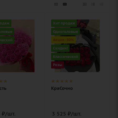
ство
Количество
родаж
Хит продаж
15
оловые
Одноголовые
Цвет
ческий
Акция -50%
ый
алый,
Скидки!
бордовый,
ие
Классический
красный,
лента,
чайный
Розы
нерская
вка
Описание
роза, лента,
дизайнерская
сть
КраСочно
упаковка
5
₽
/шт.
3 525
₽
/шт.