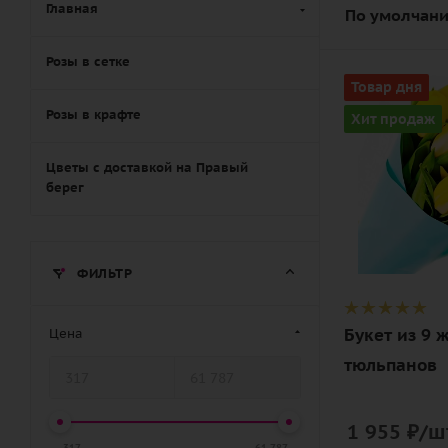
Главная
По умолчани
Розы в сетке
Количество
Товар дня
9
Розы в крафте
Хит продаж
Цвет
желтый
Цветы с доставкой на Правый
берег
Описание
тюльпан,
лента,
ФИЛЬТР
дизайнерск
упаковка
Букет из 9 
Цена
тюльпанов
1 955
₽
/ш
317
61 787