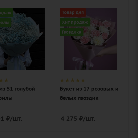
ство
Количество
родаж
Товар дня
17
Хит продаж
филы
Цвет
Гвоздика
ой
разноцветный,
розовый
ие
филы,
Описание
гвоздика
нерская
(диантус),
вка
писташ, лента,
дизайнерская
из 51 голубой
Букет из 17 розовых и
упаковка
филы
белых гвоздик
01
₽
/шт.
4 275
₽
/шт.