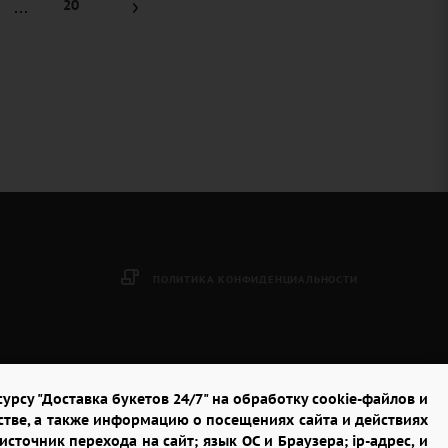
20
ПОЛИТИКА КОНФИДЕНЦИАЛЬНОСТИ
урсу "Доставка букетов 24/7" на обработку cookie-файлов и
стве, а также информацию о посещениях сайта и действиях
сточник перехода на сайт; язык ОС и Браузера; ip-адрес, и