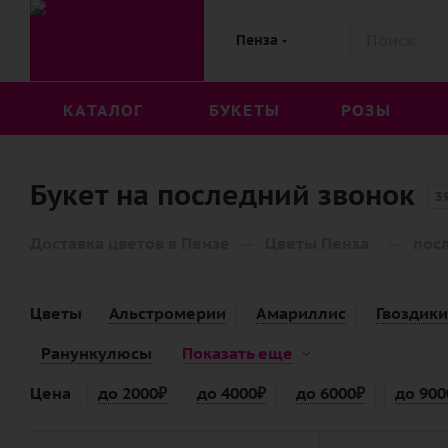
Пенза
КАТАЛОГ
БУКЕТЫ
РОЗЫ
Букет на последний звонок
3
—
—
Доставка цветов в Пензе
Цветы Пенза
пос
Цветы
Альстромерии
Амариллис
Гвоздики
Ранункулюсы
Показать еще
Цена
до 2000₽
до 4000₽
до 6000₽
до 900