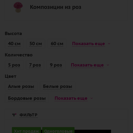
Композиции из роз
Высота
40 см
50 см
60 см
Показать еще
Количество
5 роз
7 роз
9 роз
Показать еще
Цвет
Алые розы
Белые розы
Бордовые розы
Показать еще
ФИЛЬТР
Количество
Хит продаж
Одноголовые