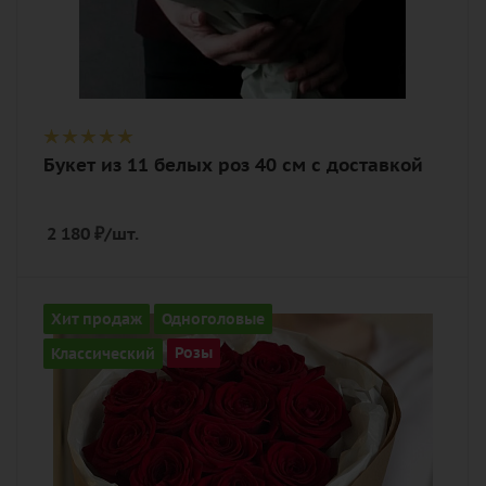
Букет из 11 белых роз 40 см с доставкой
2 180
₽
/шт.
Количество
Хит продаж
Одноголовые
11
Классический
Розы
Цвет
алый, бордовый, красный, чайный
Описание
роза, фетр, лента, дизайнерская