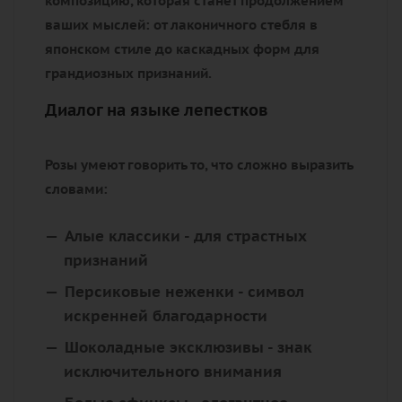
композицию, которая станет продолжением
ваших мыслей: от лаконичного стебля в
японском стиле до каскадных форм для
грандиозных признаний.
Диалог на языке лепестков
Розы умеют говорить то, что сложно выразить
словами:
Алые классики
- для страстных
признаний
Персиковые неженки
- символ
искренней благодарности
Шоколадные эксклюзивы
- знак
исключительного внимания