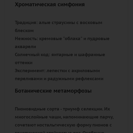
Хроматическая симфония
Традиция:
алые страусины с восковым
блеском
Нежность:
кремовые "облака" и пудровые
акварели
Солнечный код:
янтарные и шафранные
оттенки
Эксперимент:
лепестки с акриловыми
переливами и радужными рефлексами
Ботанические метаморфозы
Пионовидные сорта - триумф селекции. Их
многослойные чаши, напоминающие парчу,
сочетают ностальгическую форму пионов с
генетической стойкостью роз. Особенно