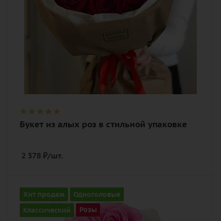
упаковка
Букет из алых роз в стильной упаковке
2 378
₽
/шт.
Количество
Хит продаж
Одноголовые
11
Классический
Розы