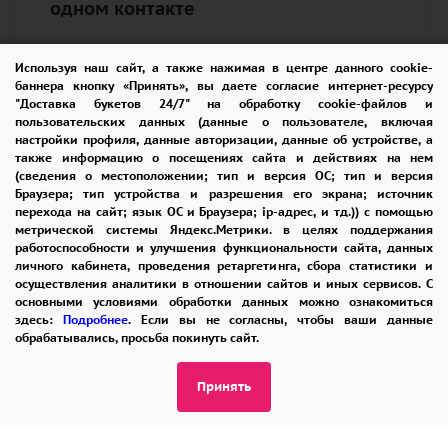
одном контакте
Используя наш сайт, а также нажимая в центре данного cookie-
Выберите идеальный вариант в каталоге или
баннера кнопку «Принять», вы даете согласие интернет-ресурсу
создайте уникальную композицию с нашими
"Доставка букетов 24/7" на обработку cookie-файлов и
пользовательских данных (данные о пользователе, включая
мастерами.
настройки профиля, данные авторизации, данные об устройстве, а
Все решения — через единую точку доступа:
также информацию о посещениях сайта и действиях на нем
(сведения о местоположении; тип и версия ОС; тип и версия
8 965 242-37-47
Браузера; тип устройства и разрешения его экрана; источник
Звонок, Telegram, WhatsApp — выбирайте
перехода на сайт; язык ОС и Браузера; ip-адрес, и тд.)) с помощью
метрической системы Яндекс.Метрики. в целях поддержания
удобный формат диалога
работоспособности и улучшения функциональности сайта, данных
личного кабинета, проведения ретаргетинга, сбора статистики и
осуществления аналитики в отношении сайтов и иных сервисов. С
основными условиями обработки данных можно ознакомиться
здесь:
Подробнее
. Если вы не согласны, чтобы ваши данные
обрабатывались, просьба покинуть сайт.
ПОМОЩЬ
ОПЛАТА
ДОСТАВКА
Принять
ГАРАНТИИ
КУПОН
ВОЗВРАТ