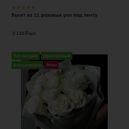
Букет из 11 розовых роз под ленту
2 120
₽
/шт.
Количество
Хит продаж
Одноголовые
11
Классический
Розы
Цвет
белый
Описание
роза, лента, дизайнерская упаковка