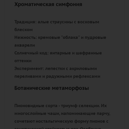
Хроматическая симфония
Традиция:
алые страусины с восковым
блеском
Нежность:
кремовые "облака" и пудровые
акварели
Солнечный код:
янтарные и шафранные
оттенки
Эксперимент:
лепестки с акриловыми
переливами и радужными рефлексами
Ботанические метаморфозы
Пионовидные сорта - триумф селекции. Их
многослойные чаши, напоминающие парчу,
сочетают ностальгическую форму пионов с
генетической стойкостью роз. Особенно