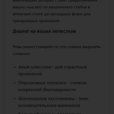
композицию, которая станет продолжением
ваших мыслей: от лаконичного стебля в
японском стиле до каскадных форм для
грандиозных признаний.
Диалог на языке лепестков
Розы умеют говорить то, что сложно выразить
словами:
Алые классики
- для страстных
признаний
Персиковые неженки
- символ
искренней благодарности
Шоколадные эксклюзивы
- знак
исключительного внимания