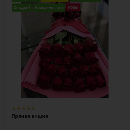
21
Скидки!
Классический
Розы
Цвет
алый, бордовый, красный, чайный
Описание
роза, лента, дизайнерская упаковка
Пряная вишня