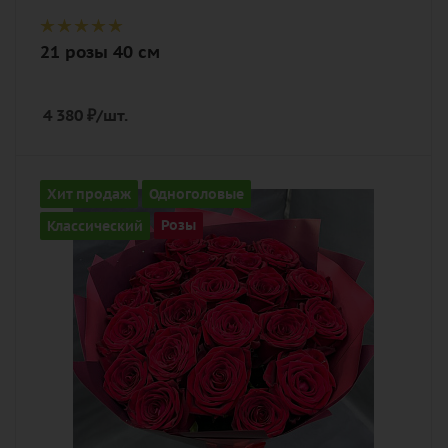
21 розы 40 см
4 380
₽
/шт.
Количество
Хит продаж
Одноголовые
21
Классический
Розы
Цвет
алый, красный, чайный
Описание
роза, лента, дизайнерская упаковка