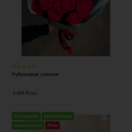
Рубиновое сияние
4 695
₽
/шт.
Количество
Хит продаж
Одноголовые
21
Классический
Розы