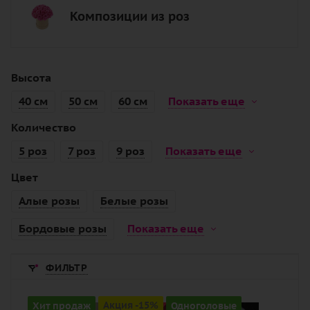
Композиции из роз
Высота
40 см
50 см
60 см
Показать еще
Количество
5 роз
7 роз
9 роз
Показать еще
Цвет
Алые розы
Белые розы
Бордовые розы
Показать еще
ФИЛЬТР
Количество
Хит продаж
Акция -15%
Одноголовые