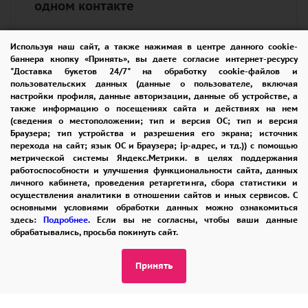
одном контакте
Используя наш сайт, а также нажимая в центре данного cookie-
Выберите идеальный вариант в каталоге или
баннера кнопку «Принять», вы даете согласие интернет-ресурсу
создайте уникальную композицию с нашими
"Доставка букетов 24/7" на обработку cookie-файлов и
пользовательских данных (данные о пользователе, включая
мастерами.
настройки профиля, данные авторизации, данные об устройстве, а
Все решения — через единую точку доступа:
также информацию о посещениях сайта и действиях на нем
(сведения о местоположении; тип и версия ОС; тип и версия
8 965 242-37-47
Браузера; тип устройства и разрешения его экрана; источник
Звонок, Telegram, WhatsApp — выбирайте
перехода на сайт; язык ОС и Браузера; ip-адрес, и тд.)) с помощью
метрической системы Яндекс.Метрики. в целях поддержания
удобный формат диалога
работоспособности и улучшения функциональности сайта, данных
личного кабинета, проведения ретаргетинга, сбора статистики и
осуществления аналитики в отношении сайтов и иных сервисов. С
основными условиями обработки данных можно ознакомиться
здесь:
Подробнее
. Если вы не согласны, чтобы ваши данные
обрабатывались, просьба покинуть сайт.
ПОМОЩЬ
ОПЛАТА
ДОСТАВКА
Принять
ГАРАНТИИ
КУПОН
ВОЗВРАТ