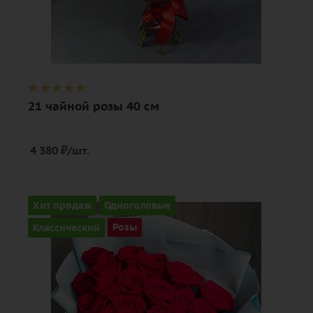
21 чайной розы 40 см
4 380
₽
/шт.
Количество
Хит продаж
Одноголовые
21
Классический
Розы
Цвет
алый, бордовый, красный, чайный
Описание
роза, лента, дизайнерская упаковка