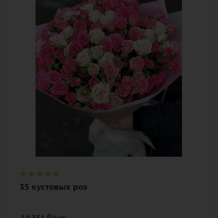
Цвет
кремовый, нежный, разноцветный,
розовый
Описание
роза кустовая, лента, дизайнерская
упаковка
35 кустовых роз
14 351
₽
/шт.