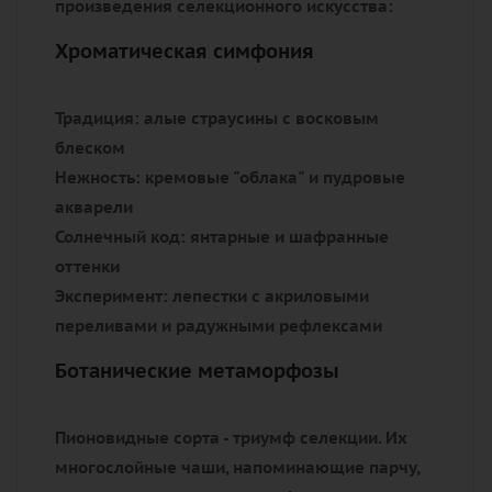
произведения селекционного искусства:
Хроматическая симфония
Традиция:
алые страусины с восковым
блеском
Нежность:
кремовые "облака" и пудровые
акварели
Солнечный код:
янтарные и шафранные
оттенки
Эксперимент:
лепестки с акриловыми
переливами и радужными рефлексами
Ботанические метаморфозы
Пионовидные сорта - триумф селекции. Их
многослойные чаши, напоминающие парчу,