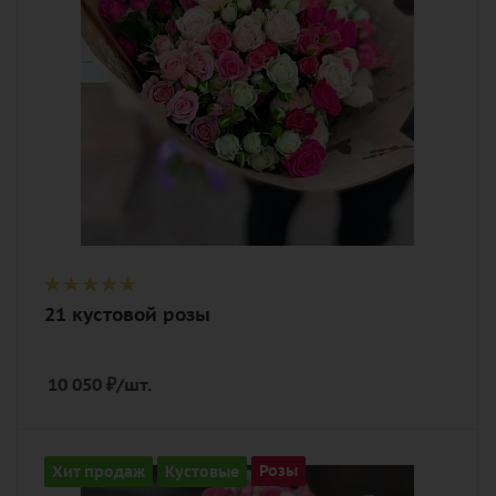
Описание
роза кустовая, лента, дизайнерская
упаковка
21 кустовой розы
10 050
₽
/шт.
Количество
Хит продаж
Кустовые
Розы
35