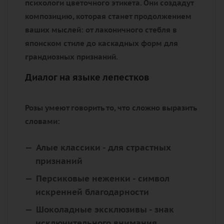
психологи цветочного этикета. Они создадут
композицию, которая станет продолжением
ваших мыслей: от лаконичного стебля в
японском стиле до каскадных форм для
грандиозных признаний.
Диалог на языке лепестков
Розы умеют говорить то, что сложно выразить
словами:
Алые классики
- для страстных
признаний
Персиковые неженки
- символ
искренней благодарности
Шоколадные эксклюзивы
- знак
исключительного внимания