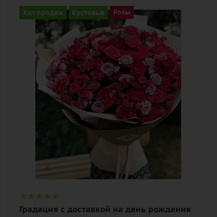
Цвет
Хит продаж
Кустовые
Розы
нежный, разноцветный, розовый,
фиолетовый
Описание
роза, роза кустовая, лента,
дизайнерская упаковка
Градация с доставкой на день рождения