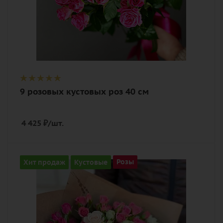
9 розовых кустовых роз 40 см
4 425
₽
/шт.
Количество
Хит продаж
Кустовые
Розы
21
Цвет
кремовый, нежный, разноцветный,
розовый