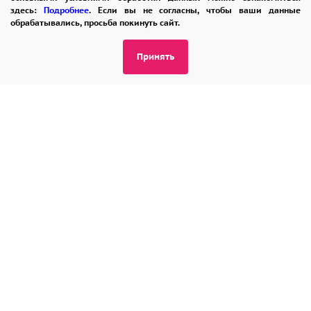
здесь:
Подробнее
. Если вы не согласны, чтобы ваши данные
обрабатывались, просьба покинуть сайт.
ПОМОЩЬ
ОПЛАТА
ДОСТАВКА
Принять
ГАРАНТИИ
КУПОН
ВОЗВРАТ
ОТЗЫВЫ
РЕКОМЕНДАЦИИ
КОНТАКТЫ
8 965 242-37-47
ЗАКАЗАТЬ ЗВОНОК
admin@buket24delivery.ru
ул. Красная Горка д. 36А,
ТЦ «Южный»