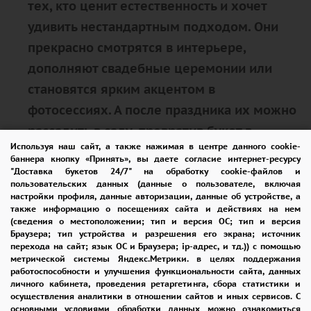
тех, кто ценит естественность и хочет
удивить нестандартным подходом. Они
прекрасно смотрятся в интерьере,
дополняют свадебные церемонии или
становятся ярким акцентом в
фотосессиях. А после праздника их можно
рассадить в саду, превратив букет в
Используя наш сайт, а также нажимая в центре данного cookie-
память, которая будет цвести годами.
баннера кнопку «Принять», вы даете согласие интернет-ресурсу
"Доставка букетов 24/7" на обработку cookie-файлов и
пользовательских данных (данные о пользователе, включая
Закажите кустовые розы — и подарите не
настройки профиля, данные авторизации, данные об устройстве, а
просто цветы, а целую историю,
также информацию о посещениях сайта и действиях на нем
(сведения о местоположении; тип и версия ОС; тип и версия
сотканную из ароматов, красок и
Браузера; тип устройства и разрешения его экрана; источник
перехода на сайт; язык ОС и Браузера; ip-адрес, и тд.)) с помощью
искренних чувств. Ведь иногда один
метрической системы Яндекс.Метрики. в целях поддержания
пышный букет говорит громче тысячи
работоспособности и улучшения функциональности сайта, данных
личного кабинета, проведения ретаргетинга, сбора статистики и
слов.
осуществления аналитики в отношении сайтов и иных сервисов. С
основными условиями обработки данных можно ознакомиться