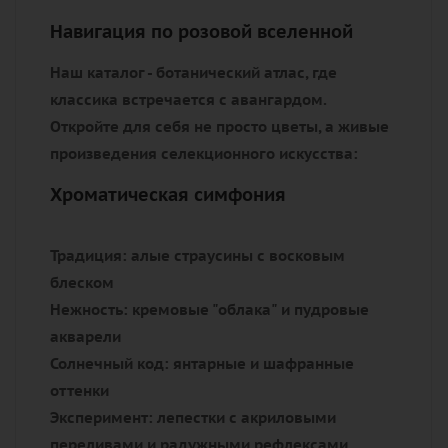
Навигация по розовой вселенной
Наш каталог - ботанический атлас, где
классика встречается с авангардом.
Откройте для себя не просто цветы, а живые
произведения селекционного искусства:
Хроматическая симфония
Традиция:
алые страусины с восковым
блеском
Нежность:
кремовые "облака" и пудровые
акварели
Солнечный код:
янтарные и шафранные
оттенки
Эксперимент:
лепестки с акриловыми
переливами и радужными рефлексами