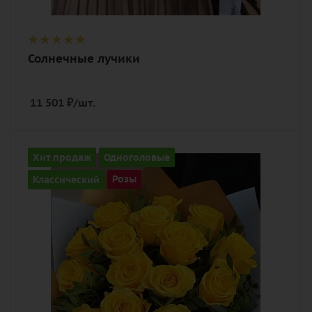
Солнечные лучики
11 501
₽
/шт.
Количество
Хит продаж
Одноголовые
15
Классический
Розы
Цвет
желтый
Описание
роза, эвкалипт, лента, дизайнерская
упаковка