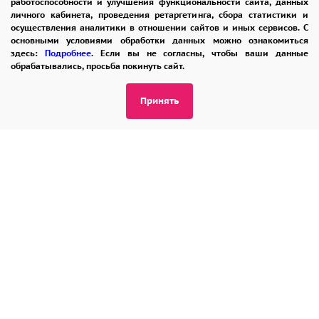
работоспособности и улучшения функциональности сайта, данных
личного кабинета, проведения ретаргетинга, сбора статистики и
Купить желтую розу срочно
осуществления аналитики в отношении сайтов и иных сервисов. С
основными условиями обработки данных можно ознакомиться
здесь:
Подробнее
. Если вы не согласны, чтобы ваши данные
обрабатывались, просьба покинуть сайт.
ПОМОЩЬ
ОПЛАТА
ДОСТАВКА
Принять
ГАРАНТИИ
КУПОН
ВОЗВРАТ
ОТЗЫВЫ
РЕКОМЕНДАЦИИ
КОНТАКТЫ
8 965 242-37-47
ЗАКАЗАТЬ ЗВОНОК
admin@buket24delivery.ru