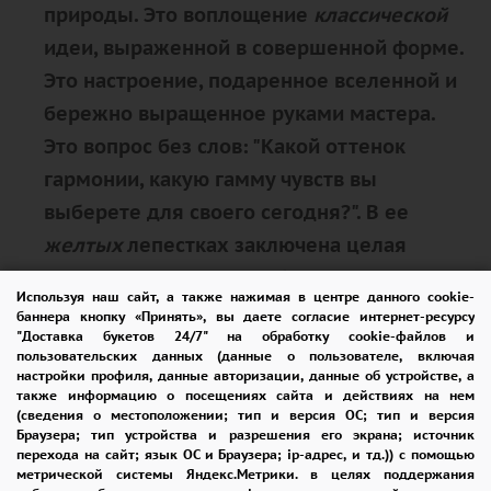
природы. Это
воплощение
классической
идеи
, выраженной в совершенной форме.
Это
настроение
, подаренное вселенной и
бережно выращенное руками мастера.
Это
вопрос без слов
: "Какой оттенок
гармонии, какую гамму чувств вы
выберете для своего сегодня?". В ее
желтых
лепестках заключена
целая
вселенная смыслов и образов
, готовая
Используя наш сайт, а также нажимая в центре данного cookie-
стать частью вашей неповторимой
баннера кнопку «Принять», вы даете согласие интернет-ресурсу
"Доставка букетов 24/7" на обработку cookie-файлов и
истории.
пользовательских данных (данные о пользователе, включая
настройки профиля, данные авторизации, данные об устройстве, а
также информацию о посещениях сайта и действиях на нем
Выберите свою
желтую
розу во
(сведения о местоположении; тип и версия ОС; тип и версия
вселенной.
Выберите совершенство в
Браузера; тип устройства и разрешения его экрана; источник
перехода на сайт; язык ОС и Браузера; ip-адрес, и тд.)) с помощью
любимом тоне.
метрической системы Яндекс.Метрики. в целях поддержания