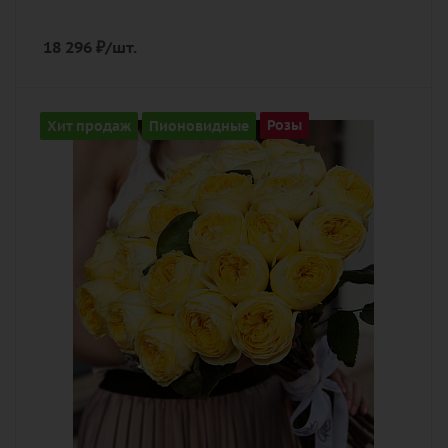
18 296
₽
/шт.
Количество
Хит продаж
Пионовидные
Розы
25
Цвет
желтый
Описание
роза пионовидная, лента