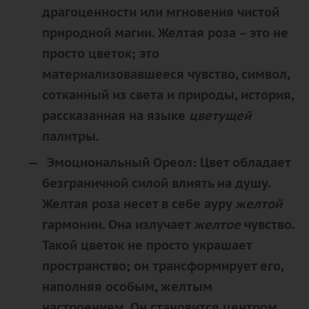
драгоценности или мгновения чистой
природной магии.
Желтая
роза – это не
просто цветок; это
материализовавшееся чувство
, символ,
сотканный из света и природы, история,
рассказанная на языке
цветущей
палитры.
Эмоциональный Ореол:
Цвет обладает
безграничной силой влиять на душу.
Желтая
роза несет в себе ауру
желтой
гармонии. Она излучает
желтое
чувство.
Такой цветок не просто украшает
пространство; он
трансформирует
его,
наполняя особым,
желтым
настроением
. Он становится центром