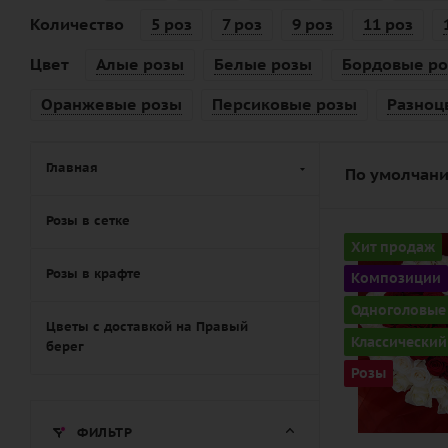
Количество
5 роз
7 роз
9 роз
11 роз
Цвет
Алые розы
Белые розы
Бордовые р
Оранжевые розы
Персиковые розы
Разноц
Главная
По умолчани
Розы в сетке
Количество
Хит продаж
65
Розы в крафте
Композиции
Цвет
Одноголовые
красно-бел
Цветы с доставкой на Правый
Классический
берег
Описание
Розы
роза, лента,
каркас
ФИЛЬТР