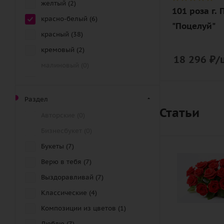
желтый (
2
)
101 роза г. 
красно-белый (
6
)
"Поцелуй"
красный (
38
)
кремовый (
2
)
18 296
₽
/
малиновый (
0
)
нежный (
3
)
оранжевый (
3
)
Раздел
Статьи
персиковый (
1
)
Авторские (
0
)
разноцветный (
10
)
Бизнесбукет (
0
)
розовый (
17
)
Букеты (
7
)
синий (
6
)
Верю в тебя (
7
)
фиолетовый (
6
)
Выздоравливай (
7
)
чайный (
37
)
Классические (
4
)
черно-белый (
1
)
Композиции из цветов (
1
)
черный (
3
)
Люблю (
7
)