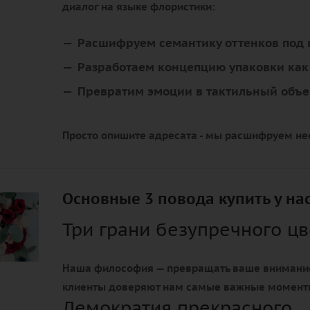
диалог на языке флористики:
Расшифруем семантику оттенков под 
Разработаем концепцию упаковки ка
Превратим эмоции в тактильный объе
Просто опишите адресата - мы расшифруем не
Основные 3 повода купить у на
Три грани безупречного ц
Наша философия — превращать ваше внимание
клиенты доверяют нам самые важные момент
Демократия прекрасного