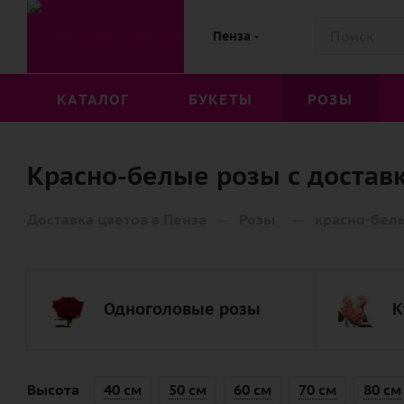
Пенза
КАТАЛОГ
БУКЕТЫ
РОЗЫ
Красно-белые розы с достав
—
—
Доставка цветов в Пензе
Розы
красно-бел
Одноголовые розы
К
Высота
40 см
50 см
60 см
70 см
80 см