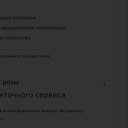
вашу ситуацию
к продолжение композиции
кт искусства
сказанное между строк.
с розы
веточного сервиса
 в незабываемые эмоции. Вот почему
ы: