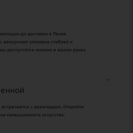
антации до доставки в Пензе.
, вакуумная упаковка стеблей и
оны распустятся именно в ваших руках.
ленной
а встречается с авангардом. Откройте
ния селекционного искусства: