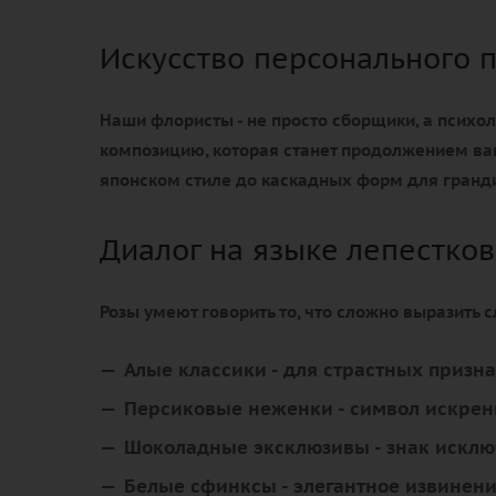
Искусство персонального 
Наши флористы - не просто сборщики, а психол
композицию, которая станет продолжением ва
японском стиле до каскадных форм для гранд
Диалог на языке лепестков
Розы умеют говорить то, что сложно выразить 
Алые классики
- для страстных призн
Персиковые неженки
- символ искрен
Шоколадные эксклюзивы
- знак искл
Белые сфинксы
- элегантное извинен