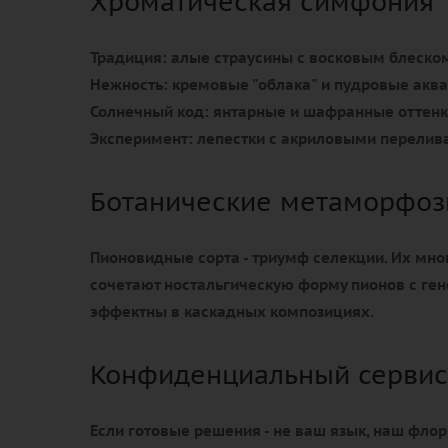
Хроматическая симфония
Традиция:
алые страусины с восковым блеско
Нежность:
кремовые "облака" и пудровые акв
Солнечный код:
янтарные и шафранные оттен
Эксперимент:
лепестки с акриловыми перели
Ботанические метаморфо
Пионовидные сорта - триумф селекции. Их мн
сочетают ностальгическую форму пионов с ген
эффектны в каскадных композициях.
Конфиденциальный сервис
Если готовые решения - не ваш язык, наш фло