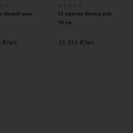
о-белый шик
55 красно-белых роз
70 см
0
₽
/шт.
21 551
₽
/шт.