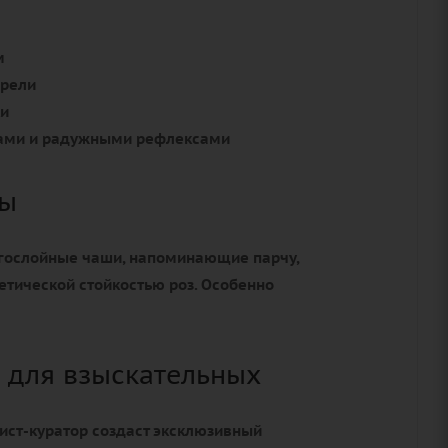
м
арели
ки
вами и радужными рефлексами
зы
огослойные чаши, напоминающие парчу,
етической стойкостью роз. Особенно
 для взыскательных
рист-куратор создаст эксклюзивный