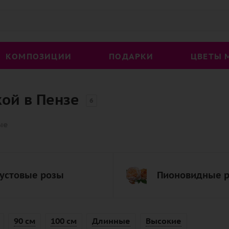
КОМПОЗИЦИИ
ПОДАРКИ
ЦВЕТЫ 
кой в Пензе
6
ые
устовые розы
Пионовидные 
90 см
100 см
Длинные
Высокие