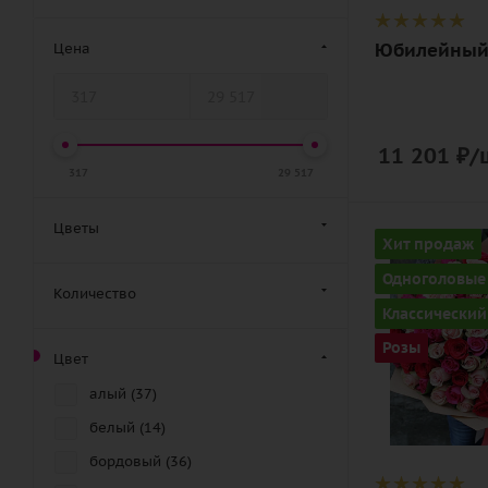
Юбилейны
Цена
11 201
₽
/
317
29 517
Цветы
Количество
Хит продаж
101
Одноголовые
Количество
Цвет
Классический
красно-бел
Розы
Цвет
Описание
роза, лента,
алый (
37
)
дизайнерск
белый (
14
)
упаковка
бордовый (
36
)