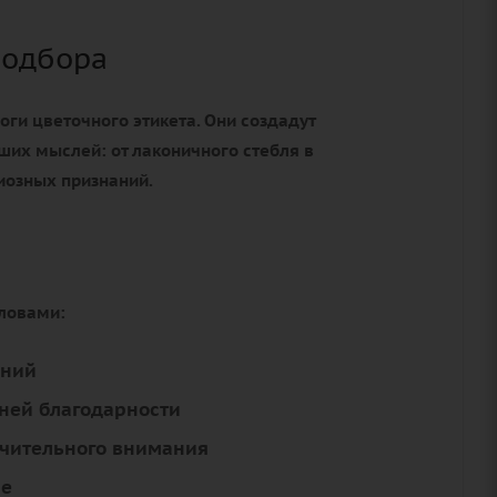
подбора
оги цветочного этикета. Они создадут
ших мыслей: от лаконичного стебля в
иозных признаний.
словами:
аний
ней благодарности
ючительного внимания
ие