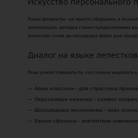
Искусство персонального 
Наши флористы - не просто сборщики, а психол
композицию, которая станет продолжением ва
японском стиле до каскадных форм для гранд
Диалог на языке лепестков
Розы умеют говорить то, что сложно выразить 
Алые классики
- для страстных призн
Персиковые неженки
- символ искрен
Шоколадные эксклюзивы
- знак искл
Белые сфинксы
- элегантное извинен