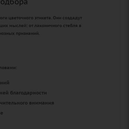
подбора
оги цветочного этикета. Они создадут
ших мыслей: от лаконичного стебля в
иозных признаний.
словами:
аний
ней благодарности
ючительного внимания
ие