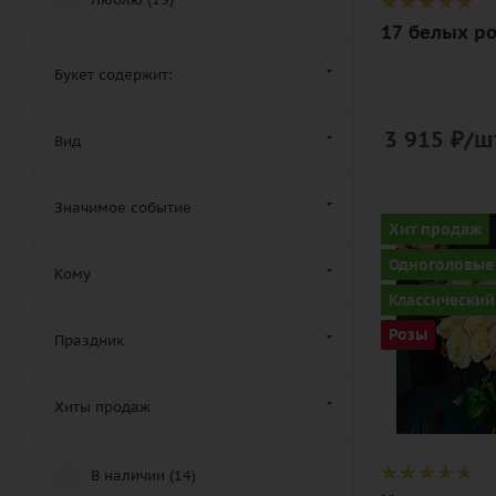
17 белых ро
Монобукет (
10
)
Обнимаю (
13
)
Букет содержит:
Ожидаю (
13
)
3 915
₽
/ш
Подарки (
0
)
Вид
Прости меня (
13
)
Розы (
14
)
Значимое событие
Количество
Хит продаж
Розы кустовые (
0
)
35
Одноголовые
Кому
Розы пионовидные (
0
)
Цвет
Классический
Смешанные (
0
)
белый
Розы
Праздник
Траурные (
0
)
Описание
Цветы (
14
)
роза, лента
Хиты продаж
Шикарные (
2
)
Эксклюзивные (
2
)
В наличии (
14
)