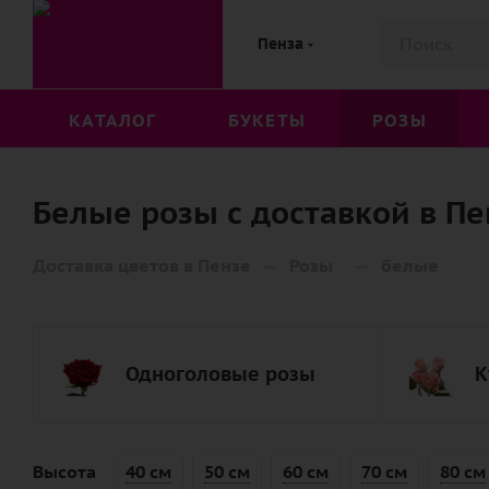
Пенза
КАТАЛОГ
БУКЕТЫ
РОЗЫ
Белые розы с доставкой в Пе
—
—
Доставка цветов в Пензе
Розы
белые
Одноголовые розы
К
Высота
40 см
50 см
60 см
70 см
80 см