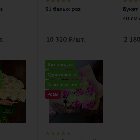
з
51 белых роз
Букет 
40 см 
т.
10 320
₽
/шт.
2 18
Количество
Хит продаж
25
Одноголовые
Цвет
Классический
белый,
Розы
розовый
Описание
роза, лента,
дизайнерская
упаковка