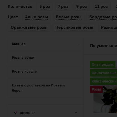
Количество
5 роз
7 роз
9 роз
11 роз
Цвет
Алые розы
Белые розы
Бордовые р
Оранжевые розы
Персиковые розы
Разноц
Главная
По умолчани
Розы в сетке
Количество
Хит продаж
9
Розы в крафте
Одноголовые
Цвет
Классический
белый
Цветы с доставкой на Правый
Розы
берег
Описание
роза, лента
ФИЛЬТР