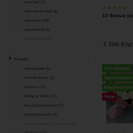
желтый (
2
)
красно-белый (
6
)
15 белых ро
красный (
38
)
кремовый (
2
)
малиновый (
0
)
3 300
₽
/ш
нежный (
3
)
оранжевый (
3
)
Раздел
персиковый (
1
)
Количество
Хит продаж
Авторские (
1
)
17
разноцветный (
10
)
Одноголовые
Бизнесбукет (
2
)
Цвет
розовый (
17
)
Букеты (
11
)
Классический
белый
синий (
6
)
Верю в тебя (
13
)
Розы
Описание
фиолетовый (
6
)
Выздоравливай (
13
)
роза, лента,
чайный (
37
)
Классические (
5
)
дизайнерск
черно-белый (
1
)
упаковка
Композиции из цветов (
0
)
черный (
3
)
Люблю (
13
)