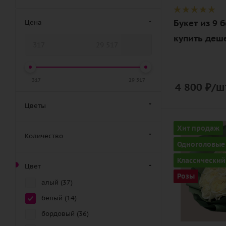
Букет из 9 
Цена
купить деш
317
29 517
4 800
₽
/ш
Цветы
Количество
Хит продаж
Количество
15
Одноголовые
Цвет
Классический
Цвет
белый
Розы
алый (
37
)
Описание
роза, лента,
белый (
14
)
дизайнерск
бордовый (
36
)
упаковка