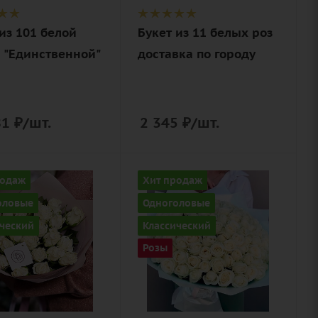
из 101 белой
Букет из 11 белых роз
- "Единственной"
доставка по городу
81
₽
/шт.
2 345
₽
/шт.
ство
Количество
родаж
Хит продаж
101
оловые
Одноголовые
Цвет
ческий
Классический
белый
Розы
ие
Описание
лента,
роза, лента,
нерская
дизайнерская
вка
упаковка