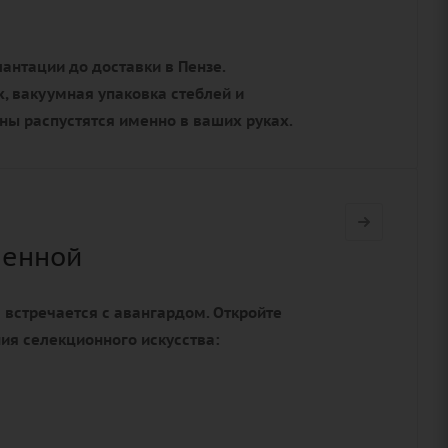
антации до доставки в Пензе.
, вакуумная упаковка стеблей и
оны распустятся именно в ваших руках.
ленной
а встречается с авангардом. Откройте
ния селекционного искусства: