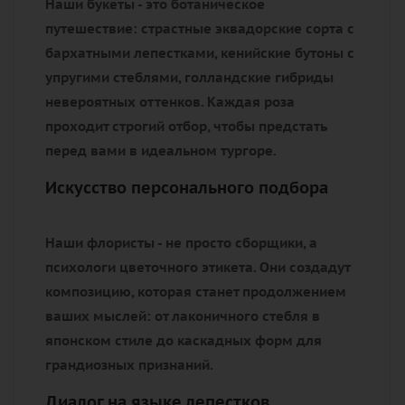
Наши букеты - это ботаническое
путешествие: страстные эквадорские сорта с
бархатными лепестками, кенийские бутоны с
упругими стеблями, голландские гибриды
невероятных оттенков. Каждая роза
проходит строгий отбор, чтобы предстать
перед вами в идеальном тургоре.
Искусство персонального подбора
Наши флористы - не просто сборщики, а
психологи цветочного этикета. Они создадут
композицию, которая станет продолжением
ваших мыслей: от лаконичного стебля в
японском стиле до каскадных форм для
грандиозных признаний.
Диалог на языке лепестков