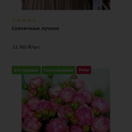
Солнечные лучики
11 501
₽
/шт.
Количество
Хит продаж
Пионовидные
Розы
5
Цвет
розовый
Описание
роза пионовидная, лента,
дизайнерская упаковка