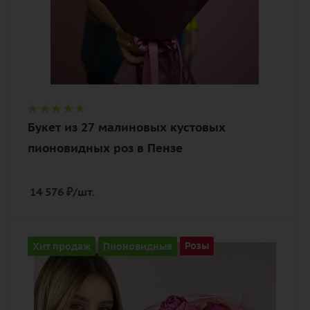
Букет из 27 малиновых кустовых
пионовидных роз в Пензе
14 576
₽
/шт.
Количество
Хит продаж
Пионовидные
Розы
11
Цвет
малиновый, розовый