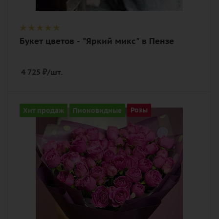
Букет цветов - "Яркий микс" в Пензе
4 725
₽
/шт.
Количество
Хит продаж
Пионовидные
Розы
27
Цвет
малиновый
Описание
роза пионовидная, лента,
дизайнерская упаковка