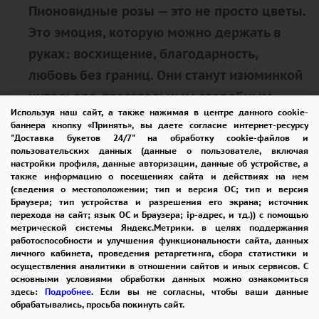
Пионовидные розы — это не просто цветы.
Это эмоция, которую можно держать в
руках: восхищение, благодарность,
любовь без границ. Они станут изюминкой
интерьера, трогательным свадебным
Используя наш сайт, а также нажимая в центре данного cookie-
акцентом или неожиданным сюрпризом, о
баннера кнопку «Принять», вы даете согласие интернет-ресурсу
котором будут вспоминать годами.
"Доставка букетов 24/7" на обработку cookie-файлов и
пользовательских данных (данные о пользователе, включая
настройки профиля, данные авторизации, данные об устройстве, а
Закажите букет пионовидных роз — и
также информацию о посещениях сайта и действиях на нем
(сведения о местоположении; тип и версия ОС; тип и версия
пусть каждый лепесток напомнит о том,
Браузера; тип устройства и разрешения его экрана; источник
перехода на сайт; язык ОС и Браузера; ip-адрес, и тд.)) с помощью
как важно дарить тепло тем, кто делает
метрической системы Яндекс.Метрики. в целях поддержания
вашу жизнь ярче. Ведь настоящая красота
работоспособности и улучшения функциональности сайта, данных
личного кабинета, проведения ретаргетинга, сбора статистики и
не требует слов — она говорит сердцем.
осуществления аналитики в отношении сайтов и иных сервисов. С
основными условиями обработки данных можно ознакомиться
здесь:
Подробнее
. Если вы не согласны, чтобы ваши данные
обрабатывались, просьба покинуть сайт.