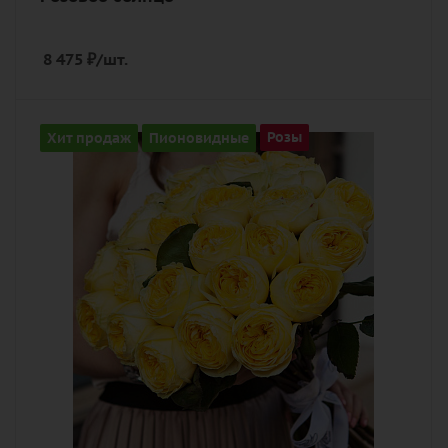
8 475
₽
/шт.
Количество
Хит продаж
Пионовидные
Розы
25
Цвет
желтый
Описание
роза пионовидная, лента