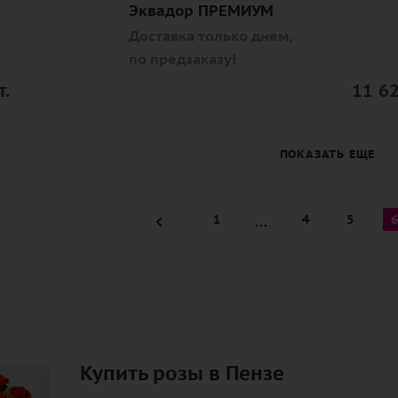
Эквадор ПРЕМИУМ
Описание
Доставка только днем,
роза, лента
по предзаказу!
т.
11 6
ПОКАЗАТЬ ЕЩЕ
1
4
5
6
Купить розы в Пензе