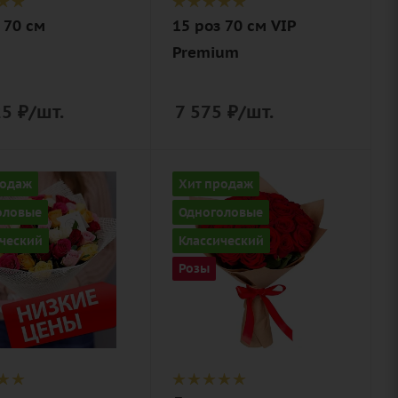
дизайнерская
 70 см
15 роз 70 см VIP
упаковка
Premium
25
₽
/шт.
7 575
₽
/шт.
ство
Количество
родаж
Хит продаж
25
оловые
Одноголовые
Цвет
ческий
Классический
цветный
алый,
Розы
бордовый,
ие
красный,
лента,
чайный
нерская
вка
Описание
роза, лента,
дизайнерская