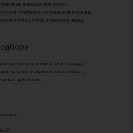
страстные эквадорские сорта с
пругими стеблями, голландские гибриды
трогий отбор, чтобы предстать перед
подбора
оги цветочного этикета. Они создадут
ших мыслей: от лаконичного стебля в
иозных признаний.
словами:
аний