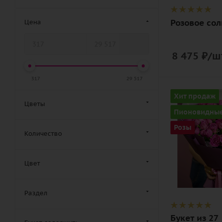
дизайнерск
упаковка
Розовое со
Цена
8 475
₽
/ш
317
29 517
Количество
Хит продаж
Цветы
27
Пионовидны
Цвет
Розы
Количество
малиновый
Описание
роза
Цвет
пионовидна
лента,
Раздел
дизайнерск
упаковка
Букет из 27