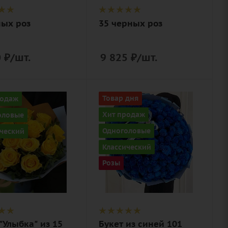
краска)
ных роз
35 черных роз
0
₽
/шт.
9 825
₽
/шт.
ство
Количество
родаж
Товар дня
101
Хит продаж
оловые
Цвет
Одноголовые
ческий
ый
синий
Классический
ие
Описание
Розы
эвкалипт,
роза, лента,
дизайнерская
нерская
упаковка,
вка
(флористическая
аэрозольная
"Улыбка" из 15
Букет из синей 101