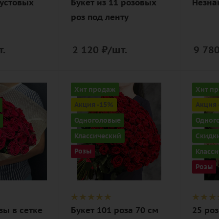
кустовых
Букет из 11 розовых
Незна
роз под ленту
т.
2 120
₽
/шт.
9 78
Количество
Количе
Хит продаж
Хит п
101
25
Акция -15%
Акция 
Цвет
Цвет
Одноголовые
Одног
алый,
кремо
Классический
Скидки
бордовый,
нежн
Розы
Класси
красный,
Описан
чайный
Розы
роза, 
Внимание
Доставка
ая
только днем,
зы в сетке
Букет 101 роза 70 см
25 роз
по предзаказу!