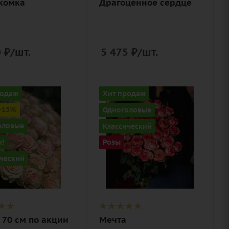
комка
Драгоценное сердце
упаковка
0
₽
/шт.
5 475
₽
/шт.
ство
Количество
родаж
Хит продаж
35
-15%
Одноголовые
Цвет
оловые
Классический
вый,
розовый
!
Розы
ый
Описание
ческий
роза, лента
ие
лента
 70 см по акции
Мечта