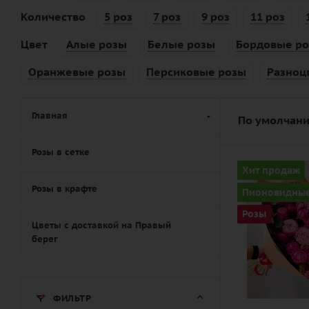
Количество
5 роз
7 роз
9 роз
11 роз
Цвет
Алые розы
Белые розы
Бордовые р
Оранжевые розы
Персиковые розы
Разноц
Главная
По умолчани
Розы в сетке
Количество
Хит продаж
15
Розы в крафте
Пионовидны
Цвет
Розы
розовый
Цветы с доставкой на Правый
берег
Описание
роза
пионовидна
ФИЛЬТР
лента,