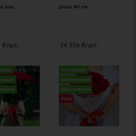
краска)
х роз
розы 40 см
5
₽
/шт.
24 356
₽
/шт.
ство
Количество
родаж
Хит продаж
15
оловые
Одноголовые
Цвет
ческий
Классический
алый,
Розы
вый,
бордовый,
ый,
красный,
ый
чайный
ие
Описание
лента
роза, лента,