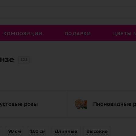
КОМПОЗИЦИИ
ПОДАРКИ
ЦВЕТЫ 
ензе
121
устовые розы
Пионовидные 
90 см
100 см
Длинные
Высокие