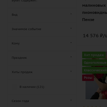
Букет содержит:
малиновых 
пионовидны
Вид
Пензе
Значимое событие
14 576
₽
/
Кому
Количество
Хит продаж
Праздник
9
Одноголовые
Цвет
Классический
Хиты продаж
красно-бел
Розы
Описание
В наличии (
121
)
роза, лента,
дизайнерск
упаковка
Сезон года