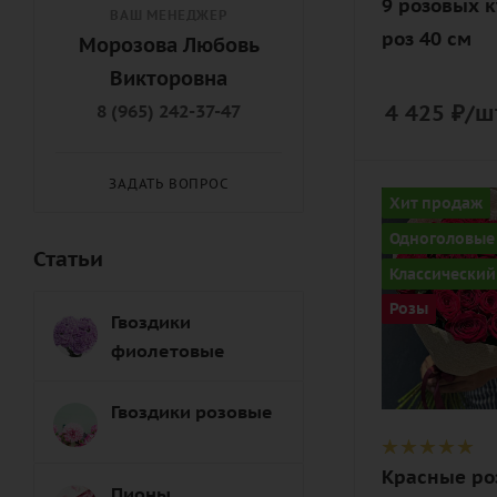
9 розовых 
ВАШ МЕНЕДЖЕР
роз 40 см
Морозова Любовь
Викторовна
4 425
₽
/ш
8 (965) 242-37-47
ЗАДАТЬ ВОПРОС
Количество
Хит продаж
37
Одноголовые
Статьи
Цвет
Классический
алый,
Розы
бордовый,
Гвоздики
красный,
фиолетовые
чайный
Гвоздики розовые
Описание
роза, лента,
дизайнерск
Красные ро
Пионы
упаковка