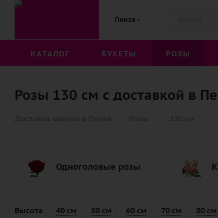
Пенза
КАТАЛОГ
БУКЕТЫ
РОЗЫ
Розы 130 см с доставкой в П
—
—
Доставка цветов в Пензе
Розы
130 см
Одноголовые розы
К
Высота
40 см
50 см
60 см
70 см
80 см