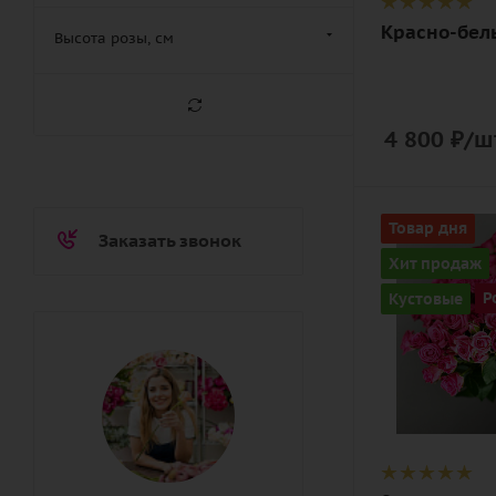
Красно-бел
Высота розы, см
4 800
₽
/ш
Количество
Товар дня
Заказать звонок
9
Хит продаж
Цвет
Кустовые
Р
малиновый,
розовый
Описание
роза кустов
лента