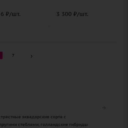
56
₽
/шт.
3 300
₽
/шт.
7
страстные эквадорские сорта с
пругими стеблями, голландские гибриды