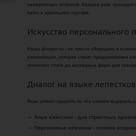
невероятных оттенков. Каждая роза проходит с
вами в идеальном тургоре.
Искусство персонального 
Наши флористы - не просто сборщики, а психол
композицию, которая станет продолжением ва
японском стиле до каскадных форм для гранд
Диалог на языке лепестков
Розы умеют говорить то, что сложно выразить 
Алые классики
- для страстных призн
Персиковые неженки
- символ искрен