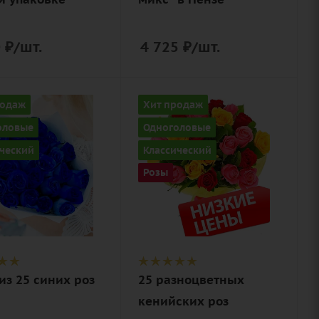
0
₽
/шт.
4 725
₽
/шт.
ство
Количество
родаж
Хит продаж
25
оловые
Одноголовые
Цвет
ческий
Классический
разноцветный
Розы
ие
Описание
лента,
роза, лента,
нерская
дизайнерская
ка,
упаковка
истическая
ольная
из 25 синих роз
25 разноцветных
а)
кенийских роз