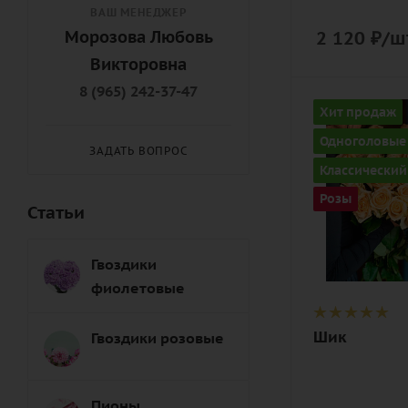
ВАШ МЕНЕДЖЕР
2 120
₽
/ш
Морозова Любовь
Викторовна
8 (965) 242-37-47
Количество
Хит продаж
35
Одноголовые
ЗАДАТЬ ВОПРОС
Цвет
Классический
персиковы
Розы
Статьи
Описание
роза, лента
Гвоздики
фиолетовые
Шик
Гвоздики розовые
Пионы