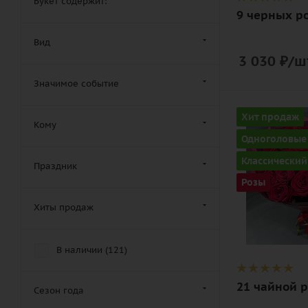
Букет содержит:
9 черных р
Вид
3 030
₽
/ш
Значимое событие
Количество
Хит продаж
Кому
21
Одноголовые
Цвет
Классический
Праздник
алый,
Розы
красный,
чайный
Хиты продаж
Описание
роза, лента,
В наличии (
121
)
дизайнерск
упаковка
21 чайной р
Сезон года