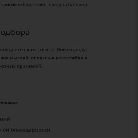
трогий отбор, чтобы предстать перед
подбора
оги цветочного этикета. Они создадут
ших мыслей: от лаконичного стебля в
иозных признаний.
словами:
аний
ней благодарности