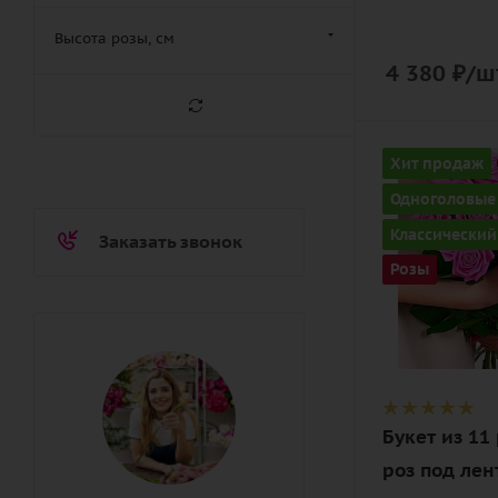
Высота розы, см
4 380
₽
/ш
Количество
Хит продаж
11
Одноголовые
Цвет
Классический
Заказать звонок
розовый
Розы
Описание
роза, лента
Букет из 11
роз под лен