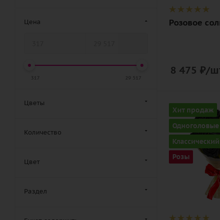
дизайнерск
упаковка
Розовое со
Цена
8 475
₽
/ш
317
29 517
Цветы
Количество
Хит продаж
9
Одноголовые
Количество
Цвет
Классический
черный
Розы
Цвет
Описание
роза, лента,
дизайнерск
Раздел
упаковка