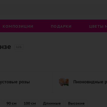
КОМПОЗИЦИИ
ПОДАРКИ
ЦВЕТЫ 
ензе
121
устовые розы
Пионовидные 
90 см
100 см
Длинные
Высокие