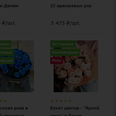
ольная
 и Демон
25 оранжевых роз
а)
0
₽
/шт.
5 475
₽
/шт.
ство
Цвет
родаж
Хит продаж
кремовый
оловые
Пионовидные
Описание
ческий
Розы
роза
пионовидная,
ие
зелень, лента,
лента,
дизайнерская
нерская
упаковка
ка,
истическая
ольная
синяя роза в
Букет цветов - "Яркий
а)
й упаковке
микс" в Пензе