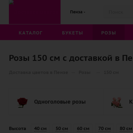
Пенза
КАТАЛОГ
БУКЕТЫ
РОЗЫ
Розы 150 см с доставкой в П
—
—
Доставка цветов в Пензе
Розы
150 см
Одноголовые розы
К
Высота
40 см
50 см
60 см
70 см
80 см