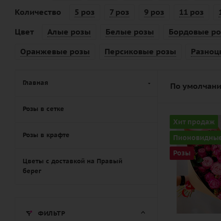
Количество
5 роз
7 роз
9 роз
11 роз
Цвет
Алые розы
Белые розы
Бордовые р
Оранжевые розы
Персиковые розы
Разноц
Главная
По умолчани
Розы в сетке
Количество
Хит продаж
15
Розы в крафте
Пионовидны
Цвет
Розы
розовый
Цветы с доставкой на Правый
берег
Описание
роза
пионовидна
ФИЛЬТР
лента,