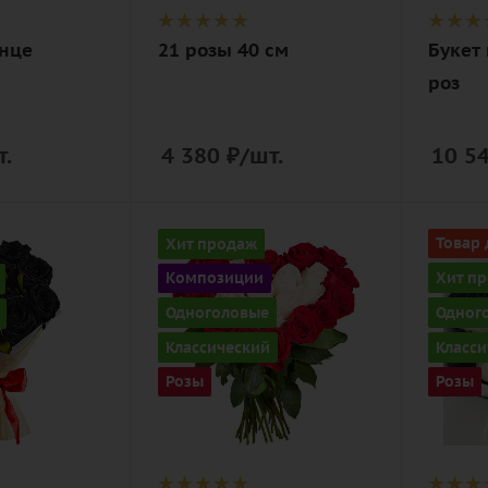
ая
дизай
лнце
21 розы 40 см
Букет
упако
роз
т.
4 380
₽
/шт.
10 5
Количество
Количе
Хит продаж
Товар 
25
17
Хит п
Композиции
Цвет
Цвет
Одноголовые
Одног
красно-белый
черно
Классический
Класси
Описание
Описан
Розы
Розы
роза, лента,
роза, 
ая
каркас
дизай
упаков
(флор