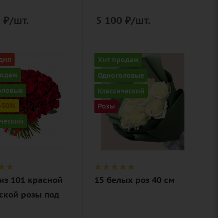
0
₽
/шт.
5 100
₽
/шт.
ство
Количество
дня
Хит продаж
15
родаж
Одноголовые
Цвет
оловые
Классический
белый
-50%
Розы
вый,
Описание
ческий
ый,
роза, лента,
ый
дизайнерская
упаковка
ие
лента
 из 101 красной
15 белых роз 40 см
ской розы под